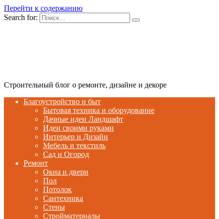
Перейти к содержанию
Search for:
Строительный блог о ремонте, дизайне и декоре
Благоустройство и быт
Бытовая техника и оборудование
Дачные идеи Ландшафт
Идеи своими руками
Интерьер и Дизайн
Мебель и текстиль
Сад и Огород
Ремонт
Окна и двери
Пол
Потолок
Сантехника
Стены
Стройматериалы