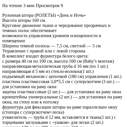
На чтение
3 мин
Просмотров
9
Рулонная штора (РОЛЕТЫ) «День и Ночь»
Высота шторы 160 см.
Круговое движение ткани и чередование прозрачных и
темных полос обеспечивает
возможность управления уровнем освещенности в
помещении
Ширина темной полосы — 7,5 см, светлой — 5 см
Управление с правой или с левой стороны
В комплект входит фурнитура белого цвета:
с размера 40 см по 100 см, высота 160 см (Baby’s монтаж)
направляющая-металлическая труба d 16 мм (по 1 шт.)
направляющая d 5 мм из стекло-волокна(1 шт.)
подъемный механизм с цепочкой (180 см) управления (1 шт.)
пластина пластмассовая 3,0*5,5 см с суперскотчем (3 шт.) —
для установки на раму окна
зацепы пластмассовые (2 шт.) — для установки на раму окна
кронштейны универсальные (2 шт.) — для установки на раму
окна, на стену или к потолку
фурнитура для фиксации шторы на раме параллельно окну
(стопора с суперскотчем+леска)
утяжелитель — труба d 12 мм, вставляется в ткань(1 шт.) с
торцевыми заглушками с «ушком» для лески (2 шт.)