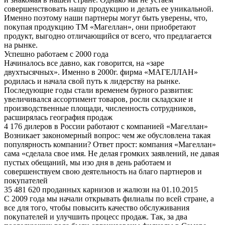
совершенствовать нашу продукцию и делать ее уникальной.
Именно поэтому наши партнеры могут быть уверены, что,
покупая продукцию ТМ «Магеллан», они приобретают
продукт, выгодно отличающийся от всего, что предлагается
на рынке.
Успешно работаем с 2000 года
Начиналось все давно, как говорится, на «заре
двухтысячных». Именно в 2000г. фирма «МАГЕЛЛАН»
родилась и начала свой путь к лидерству на рынке.
Последующие годы стали временем бурного развития:
увеличивался ассортимент товаров, росли складские и
производственные площади, численность сотрудников,
расширялась география продаж
4 176 дилеров в России работают с компанией «Магеллан»
Возникает закономерный вопрос: чем же обусловлена такая
популярность компании? Ответ прост: компания «Магеллан»
сама «сделала свое имя. Не делая громких заявлений, не давая
пустых обещаний, мы изо дня в день работаем и
совершенствуем свою деятельность на благо партнеров и
покупателей
35 481 620 проданных карнизов и жалюзи на 01.10.2015
С 2009 года мы начали открывать филиалы по всей стране, а
все для того, чтобы повысить качество обслуживания
покупателей и улучшить процесс продаж. Так, за два