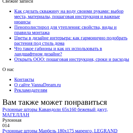
Свежие записи
Как сделать скважину на воду своими руками: выбор
места, материалы, пошаговая инструкция и важные
нюансы
Пенополистирол для утепления: свойства, виды и
правила монтажа
Цветы в дизайне интерьера: как гармонично подобрать
растения под стиль дома
Что такое габионы и как их использовать в
ландшафтном дизайне?
Открыть ООО: пошаговая инструкция, сроки и расходы
О нас
Контакты
О сайте VannaDream.ru
Рекламодателям
Вам также может понравиться
Рулонные шторы Кавандоли 65х160 бежевый джут,
МАГЕЛЛАН
Рулонная
0
14
Рулонные шторы Марбель 180х175 маренго, LEGRAND