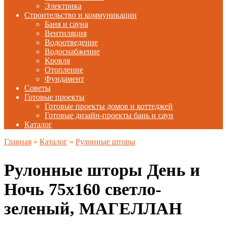
Электрика
Строительство и коммуникации
Баня и сауна
Вентиляция
Водоотведение
Водоснабжение
Кровля
Отопление
Фундамент
Советы
Готовые проекты
Готовые проекты домов и коттеджей
Готовые дизайн-проекты бань и саун
Каталог
Главная
»
Каталог
»
Рулонные шторы
Рулонные шторы День и
Ночь 75х160 светло-
зеленый, МАГЕЛЛАН