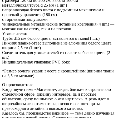
с размера 120 см по 200 см, высота 160 см
металлическая труба d 25 мм (1 шт.)
направляющая белого цвета с подъемным механизмом и
цепочкой управления (180 см)
с торцевыми заглушками
универсальные металлические потайные крепления (4 шт.) —
монтаж как на стену, так и на потолок
Утяжелители:
Труба d15 мм белого цвета, вставляется в ткань(1 шт.)
Нижняя планка-отвес выполнена из алюминия белого цвета,
ширина 2,5 см (1 шт.)
Соединитель для утяжелителей из пластика белого цвета (2
шт.)
Индивидуальная упаковка: PVC бокс
*Размер ролеты указан вместе с кронштейном (ширина ткани
на 3,5 см меньше)
О производителе
Когда звучит имя «Магеллан», люди, близкие к строительно-
отделочной сфере, дизайну интерьера, да и простые
обыватели, сразу понимают, о чем идет речь. А речь идет о
широчайшем ассортименте карнизов и солнцезащиты
превосходного дизайна и высокого качества.
Казалось бы, производство карнизов — тема давно изученная
и знакомая в нашей стране. Однако мы не устаем