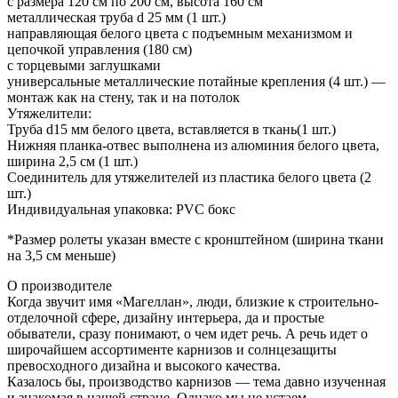
с размера 120 см по 200 см, высота 160 см
металлическая труба d 25 мм (1 шт.)
направляющая белого цвета с подъемным механизмом и
цепочкой управления (180 см)
с торцевыми заглушками
универсальные металлические потайные крепления (4 шт.) —
монтаж как на стену, так и на потолок
Утяжелители:
Труба d15 мм белого цвета, вставляется в ткань(1 шт.)
Нижняя планка-отвес выполнена из алюминия белого цвета,
ширина 2,5 см (1 шт.)
Соединитель для утяжелителей из пластика белого цвета (2
шт.)
Индивидуальная упаковка: PVC бокс
*Размер ролеты указан вместе с кронштейном (ширина ткани
на 3,5 см меньше)
О производителе
Когда звучит имя «Магеллан», люди, близкие к строительно-
отделочной сфере, дизайну интерьера, да и простые
обыватели, сразу понимают, о чем идет речь. А речь идет о
широчайшем ассортименте карнизов и солнцезащиты
превосходного дизайна и высокого качества.
Казалось бы, производство карнизов — тема давно изученная
и знакомая в нашей стране. Однако мы не устаем