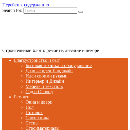
Перейти к содержанию
Search for:
Строительный блог о ремонте, дизайне и декоре
Благоустройство и быт
Бытовая техника и оборудование
Дачные идеи Ландшафт
Идеи своими руками
Интерьер и Дизайн
Мебель и текстиль
Сад и Огород
Ремонт
Окна и двери
Пол
Потолок
Сантехника
Стены
Стройматериалы