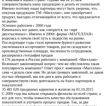
совершенствовать нашу продукцию и делать ее уникальной.
Именно поэтому наши партнеры могут быть уверены, что,
покупая продукцию ТМ «Магеллан», они приобретают
продукт, выгодно отличающийся от всего, что предлагается
на рынке.
Успешно работаем с 2000 года
Начиналось все давно, как говорится, на «заре
двухтысячных». Именно в 2000г. фирма «МАГЕЛЛАН»
родилась и начала свой путь к лидерству на рынке.
Последующие годы стали временем бурного развития:
увеличивался ассортимент товаров, росли складские и
производственные площади, численность сотрудников,
расширялась география продаж
4 176 дилеров в России работают с компанией «Магеллан»
Возникает закономерный вопрос: чем же обусловлена такая
популярность компании? Ответ прост: компания «Магеллан»
сама «сделала свое имя. Не делая громких заявлений, не давая
пустых обещаний, мы изо дня в день работаем и
совершенствуем свою деятельность на благо партнеров и
покупателей
35 481 620 проданных карнизов и жалюзи на 01.10.2015
С 2009 года мы начали открывать филиалы по всей стране, а
все для того, чтобы повысить качество обслуживания
покупателей и улучшить процесс продаж. Так, за два