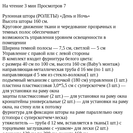
На чтение
3 мин
Просмотров
7
Рулонная штора (РОЛЕТЫ) «День и Ночь»
Высота шторы 160 см.
Круговое движение ткани и чередование прозрачных и
темных полос обеспечивает
возможность управления уровнем освещенности в
помещении
Ширина темной полосы — 7,5 см, светлой — 5 см
Управление с правой или с левой стороны
В комплект входит фурнитура белого цвета:
с размера 40 см по 100 см, высота 160 см (Baby’s монтаж)
направляющая-металлическая труба d 16 мм (по 1 шт.)
направляющая d 5 мм из стекло-волокна(1 шт.)
подъемный механизм с цепочкой (180 см) управления (1 шт.)
пластина пластмассовая 3,0*5,5 см с суперскотчем (3 шт.) —
для установки на раму окна
зацепы пластмассовые (2 шт.) — для установки на раму окна
кронштейны универсальные (2 шт.) — для установки на раму
окна, на стену или к потолку
фурнитура для фиксации шторы на раме параллельно окну
(стопора с суперскотчем+леска)
утяжелитель — труба d 12 мм, вставляется в ткань(1 шт.) с
торцевыми заглушками с «ушком» для лески (2 шт.)