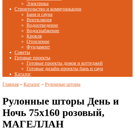
Электрика
Строительство и коммуникации
Баня и сауна
Вентиляция
Водоотведение
Водоснабжение
Кровля
Отопление
Фундамент
Советы
Готовые проекты
Готовые проекты домов и коттеджей
Готовые дизайн-проекты бань и саун
Каталог
Главная
»
Каталог
»
Рулонные шторы
Рулонные шторы День и
Ночь 75х160 розовый,
МАГЕЛЛАН