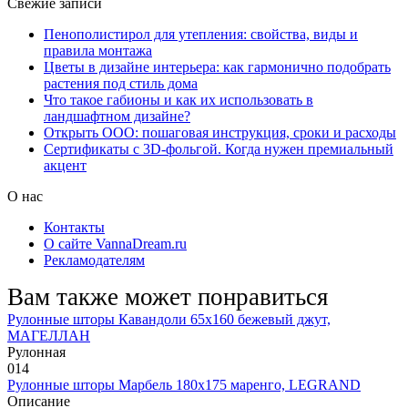
Свежие записи
Пенополистирол для утепления: свойства, виды и
правила монтажа
Цветы в дизайне интерьера: как гармонично подобрать
растения под стиль дома
Что такое габионы и как их использовать в
ландшафтном дизайне?
Открыть ООО: пошаговая инструкция, сроки и расходы
Сертификаты с 3D-фольгой. Когда нужен премиальный
акцент
О нас
Контакты
О сайте VannaDream.ru
Рекламодателям
Вам также может понравиться
Рулонные шторы Кавандоли 65х160 бежевый джут,
МАГЕЛЛАН
Рулонная
0
14
Рулонные шторы Марбель 180х175 маренго, LEGRAND
Описание