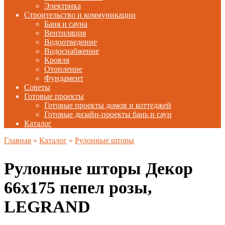
Электрика
Строительство и коммуникации
Баня и сауна
Вентиляция
Водоотведение
Водоснабжение
Кровля
Отопление
Фундамент
Советы
Готовые проекты
Готовые проекты домов и коттеджей
Готовые дизайн-проекты бань и саун
Каталог
Главная
»
Каталог
»
Рулонные шторы
Рулонные шторы Декор
66х175 пепел розы,
LEGRAND