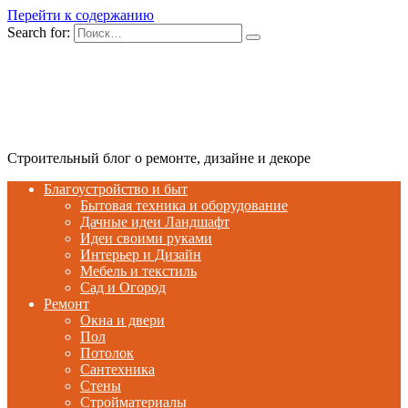
Перейти к содержанию
Search for:
Строительный блог о ремонте, дизайне и декоре
Благоустройство и быт
Бытовая техника и оборудование
Дачные идеи Ландшафт
Идеи своими руками
Интерьер и Дизайн
Мебель и текстиль
Сад и Огород
Ремонт
Окна и двери
Пол
Потолок
Сантехника
Стены
Стройматериалы