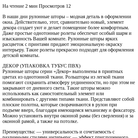
На чтение
2 мин
Просмотров
12
В наши дни рулонные шторы – модная деталь в оформлении
окна. Действительно, этот, сравнительно новый, элемент
декора создает уют и делает помещение более комфортным.
Даже простые однотонные ролеты обеспечат особый шарм и
изысканность Вашей комнате. Рулонные шторы ярких
расцветок с принтами придают эмоциональную окраску
интерьеру. Такие ролеты прекрасно подходят для оформления
детской комнаты.
ДЕКОР (УПАКОВКА ТУБУС ПВХ)
Рулонные шторы серии «Декор» выполнены в приятных
цветах из однотонной ткани. Рольшторы из легкой ткани
помогают сохранить атмосферу уединенности, но при этом не
закрывают от дневного света. Такие шторы можно
использовать как самостоятельный элемент или
комбинировать с другими типами ткани. Представляют собой
плоские полотна, которые сворачиваются в рулон при
подъеме вверх, благодаря имеющимся механизму и фиксатору.
Можно установить внутри оконной рамы (без сверления) и за
оконной рамой, а также на потолке.
Преимущества: — универсальность и сочетаемость с
различными стилями интерьера; — эффект приглушенного