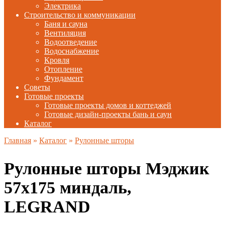
Электрика
Строительство и коммуникации
Баня и сауна
Вентиляция
Водоотведение
Водоснабжение
Кровля
Отопление
Фундамент
Советы
Готовые проекты
Готовые проекты домов и коттеджей
Готовые дизайн-проекты бань и саун
Каталог
Главная
»
Каталог
»
Рулонные шторы
Рулонные шторы Мэджик
57х175 миндаль,
LEGRAND