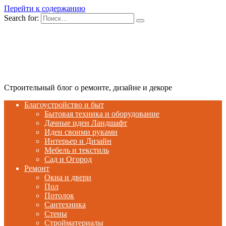
Перейти к содержанию
Search for:
Строительный блог о ремонте, дизайне и декоре
Благоустройство и быт
Бытовая техника и оборудование
Дачные идеи Ландшафт
Идеи своими руками
Интерьер и Дизайн
Мебель и текстиль
Сад и Огород
Ремонт
Окна и двери
Пол
Потолок
Сантехника
Стены
Стройматериалы