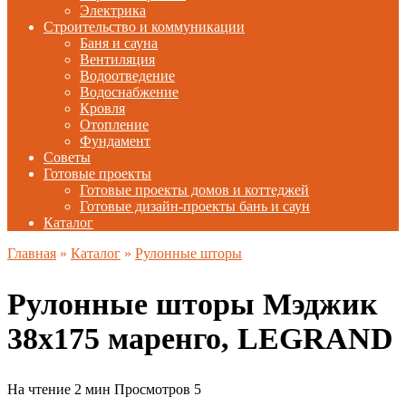
Электрика
Строительство и коммуникации
Баня и сауна
Вентиляция
Водоотведение
Водоснабжение
Кровля
Отопление
Фундамент
Советы
Готовые проекты
Готовые проекты домов и коттеджей
Готовые дизайн-проекты бань и саун
Каталог
Главная
»
Каталог
»
Рулонные шторы
Рулонные шторы Мэджик
38х175 маренго, LEGRAND
На чтение
2 мин
Просмотров
5