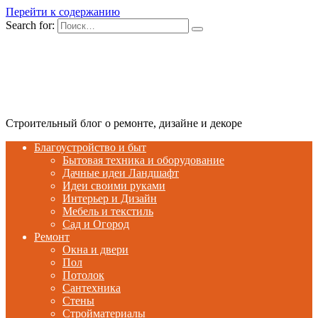
Перейти к содержанию
Search for:
Строительный блог о ремонте, дизайне и декоре
Благоустройство и быт
Бытовая техника и оборудование
Дачные идеи Ландшафт
Идеи своими руками
Интерьер и Дизайн
Мебель и текстиль
Сад и Огород
Ремонт
Окна и двери
Пол
Потолок
Сантехника
Стены
Стройматериалы