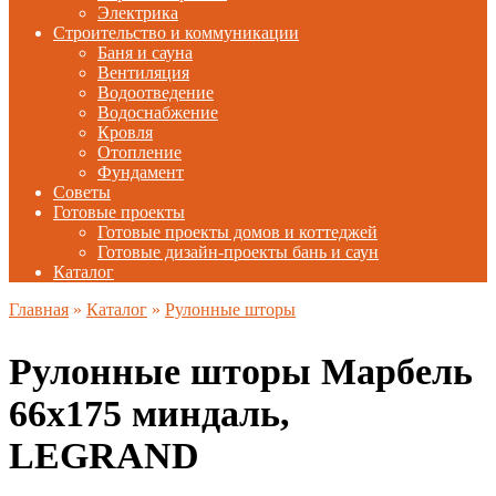
Электрика
Строительство и коммуникации
Баня и сауна
Вентиляция
Водоотведение
Водоснабжение
Кровля
Отопление
Фундамент
Советы
Готовые проекты
Готовые проекты домов и коттеджей
Готовые дизайн-проекты бань и саун
Каталог
Главная
»
Каталог
»
Рулонные шторы
Рулонные шторы Марбель
66х175 миндаль,
LEGRAND