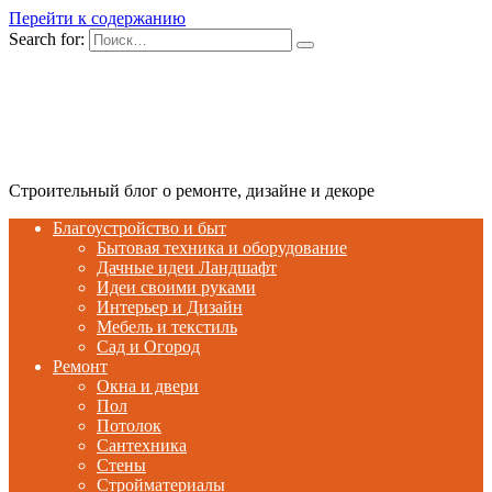
Перейти к содержанию
Search for:
Строительный блог о ремонте, дизайне и декоре
Благоустройство и быт
Бытовая техника и оборудование
Дачные идеи Ландшафт
Идеи своими руками
Интерьер и Дизайн
Мебель и текстиль
Сад и Огород
Ремонт
Окна и двери
Пол
Потолок
Сантехника
Стены
Стройматериалы