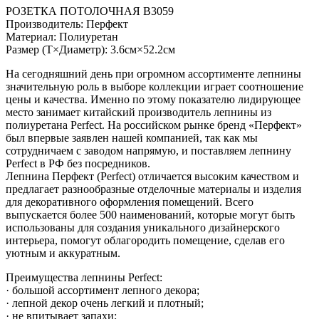
РОЗЕТКА ПОТОЛОЧНАЯ B3059
Производитель: Перфект
Материал: Полиуретан
Размер (Т×Диаметр): 3.6см×52.2см
На сегодняшний день при огромном ассортименте лепнины
значительную роль в выборе коллекции играет соотношение
цены и качества. Именно по этому показателю лидирующее
место занимает китайский производитель лепнины из
полиуретана Perfect. На российском рынке бренд «Перфект»
был впервые заявлен нашей компанией, так как мы
сотрудничаем с заводом напрямую, и поставляем лепнину
Perfect в РФ без посредников.
Лепнина Перфект (Perfect) отличается высоким качеством и
предлагает разнообразные отделочные материалы и изделия
для декоративного оформления помещений. Всего
выпускается более 500 наименований, которые могут быть
использованы для создания уникального дизайнерского
интерьера, помогут облагородить помещение, сделав его
уютным и аккуратным.
Преимущества лепнины Perfect:
· большой ассортимент лепного декора;
· лепной декор очень легкий и плотный;
· не впитывает запахи;