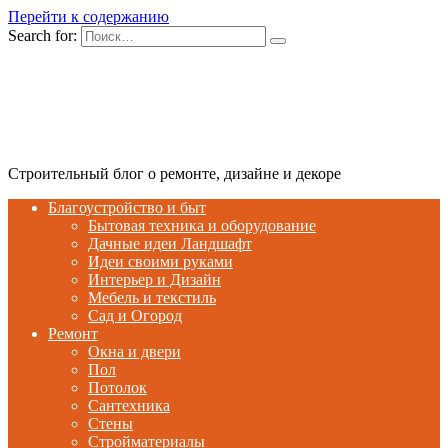
Перейти к содержанию
Search for:
Строительный блог о ремонте, дизайне и декоре
Благоустройство и быт
Бытовая техника и оборудование
Дачные идеи Ландшафт
Идеи своими руками
Интерьер и Дизайн
Мебель и текстиль
Сад и Огород
Ремонт
Окна и двери
Пол
Потолок
Сантехника
Стены
Стройматериалы