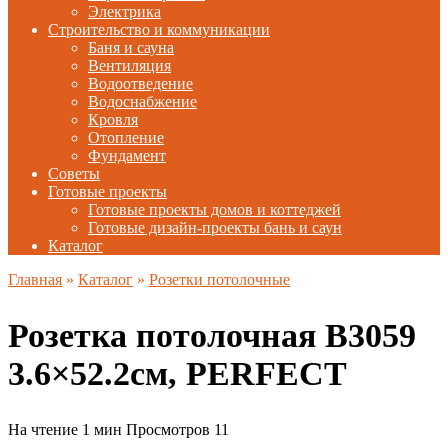
Электрика
Строительство и коммуникации
Баня и сауна
Вентиляция
Водоотведение
Водоснабжение
Кровля
Отопление
Фундамент
Советы
Готовые проекты
Готовые проекты домов и коттеджей
Готовые дизайн-проекты бань и саун
Каталог
Главная
»
Каталог
»
Розетки потолочные
Розетка потолочная B3059
3.6×52.2см, PERFECT
На чтение
1 мин
Просмотров
11