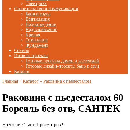
Электрика
Строительство и коммуникации
Баня и сауна
Вентиляция
Водоотведение
Водоснабжение
Кровля
Отопление
Фундамент
Советы
Готовые проекты
Готовые проекты домов и коттеджей
Готовые дизайн-проекты бань и саун
Каталог
Главная
»
Каталог
»
Раковина с пьедесталом
Раковина с пьедесталом 60
Бореаль без отв, САНТЕК
На чтение
1 мин
Просмотров
9