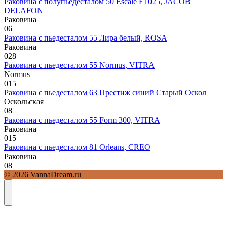
Раковина с полупьедесталом 50 Escale E1025, JACOB
DELAFON
Раковина
0
6
Раковина с пьедесталом 55 Лира белый, ROSA
Раковина
0
28
Раковина с пьедесталом 55 Normus, VITRA
Normus
0
15
Раковина с пьедесталом 63 Престиж синий Старый Оскол
Оскольская
0
8
Раковина с пьедесталом 55 Form 300, VITRA
Раковина
0
15
Раковина с пьедесталом 81 Orleans, CREO
Раковина
0
8
© 2026 VannaDream.ru