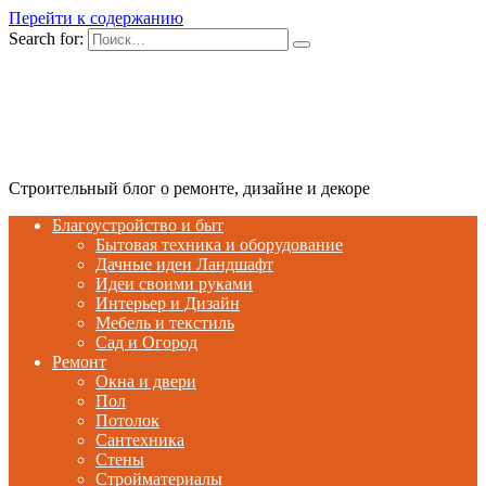
Перейти к содержанию
Search for:
Строительный блог о ремонте, дизайне и декоре
Благоустройство и быт
Бытовая техника и оборудование
Дачные идеи Ландшафт
Идеи своими руками
Интерьер и Дизайн
Мебель и текстиль
Сад и Огород
Ремонт
Окна и двери
Пол
Потолок
Сантехника
Стены
Стройматериалы