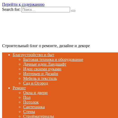
Перейти к содержанию
Search for:
Строительный блог о ремонте, дизайне и декоре
Благоустройство и быт
Бытовая техника и оборудование
Дачные идеи Ландшафт
Идеи своими руками
Интерьер и Дизайн
Мебель и текстиль
Сад и Огород
Ремонт
Окна и двери
Пол
Потолок
Сантехника
Стены
Стройматериалы