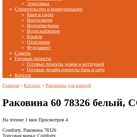
Электрика
Строительство и коммуникации
Баня и сауна
Вентиляция
Водоотведение
Водоснабжение
Кровля
Отопление
Фундамент
Советы
Готовые проекты
Готовые проекты домов и коттеджей
Готовые дизайн-проекты бань и саун
Каталог
Главная
»
Каталог
»
Раковины для ванной
Раковина 60 78326 белый
На чтение
1 мин
Просмотров
4
Comforty. Раковина 78326
Торговая марка: Comforty