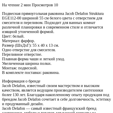
На чтение
2 мин
Просмотров
10
Подвесная прямоугольная раковина Jacob Delafon Struktura
EGE112-00 шириной 55 см белого цвета с отверстием для
смесителя и переливом. Подходит для ванных комнат
различной планировки в современном стиле и отличается
изящной утонченной формой.
Цвет: белый.
Материал: фарфор.
Размер (ШхДхГ): 55 х 40 х 13 см.
Одно отверстие для смесителя.
Переливное отверстие.
Плавная форма чаши и легкий уход.
Увеличенная ширина полки.
Монтаж: подвесной.
В комплекте поставки: раковина.
Информация о бренде
Jacob Delafon, известный своим мастерством и высоким
качеством, является ведущим производителем сантехники
более 130 лет. Благодаря накопленному опыту продукция под
брендом Jacob Delafon сочетает в себе долговечность, эстетику
и продуманный дизайн.
Jacob Delafon — самый известный французский бренд
сантехники, мебели и товаров для ванной комнаты на