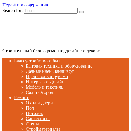
Перейти к содержанию
Search for:
Строительный блог о ремонте, дизайне и декоре
Благоустройство и быт
Бытовая техника и оборудование
Дачные идеи Ландшафт
Идеи своими руками
Интерьер и Дизайн
Мебель и текстиль
Сад и Огород
Ремонт
Окна и двери
Пол
Потолок
Сантехника
Стены
Стройматериалы