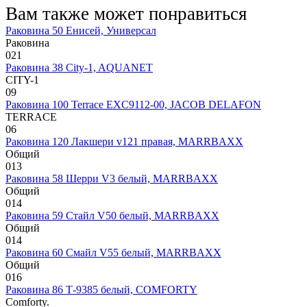
Вам также может понравиться
Раковина 50 Енисей, Универсал
Раковина
0
21
Раковина 38 City-1, AQUANET
CITY-1
0
9
Раковина 100 Terrace EXC9112-00, JACOB DELAFON
TERRACE
0
6
Раковина 120 Лакшери v121 правая, MARRBAXX
Общий
0
13
Раковина 58 Шерри V3 белый, MARRBAXX
Общий
0
14
Раковина 59 Стайл V50 белый, MARRBAXX
Общий
0
14
Раковина 60 Смайл V55 белый, MARRBAXX
Общий
0
16
Раковина 86 Т-9385 белый, COMFORTY
Comforty.