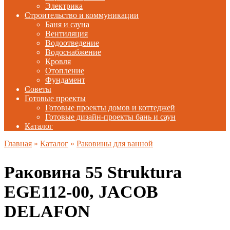
Электрика
Строительство и коммуникации
Баня и сауна
Вентиляция
Водоотведение
Водоснабжение
Кровля
Отопление
Фундамент
Советы
Готовые проекты
Готовые проекты домов и коттеджей
Готовые дизайн-проекты бань и саун
Каталог
Главная
»
Каталог
»
Раковины для ванной
Раковина 55 Struktura
EGE112-00, JACOB
DELAFON