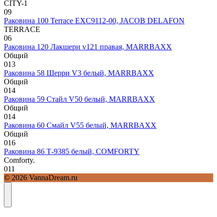
CITY-1
0
9
Раковина 100 Terrace EXC9112-00, JACOB DELAFON
TERRACE
0
6
Раковина 120 Лакшери v121 правая, MARRBAXX
Общий
0
13
Раковина 58 Шерри V3 белый, MARRBAXX
Общий
0
14
Раковина 59 Стайл V50 белый, MARRBAXX
Общий
0
14
Раковина 60 Смайл V55 белый, MARRBAXX
Общий
0
16
Раковина 86 Т-9385 белый, COMFORTY
Comforty.
0
11
© 2026 VannaDream.ru