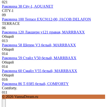
0
21
Раковина 38 City-1, AQUANET
CITY-1
0
9
Раковина 100 Terrace EXC9112-00, JACOB DELAFON
TERRACE
0
6
Раковина 120 Лакшери v121 правая, MARRBAXX
Общий
0
13
Раковина 58 Шерри V3 белый, MARRBAXX
Общий
0
14
Раковина 59 Стайл V50 белый, MARRBAXX
Общий
0
14
Раковина 60 Смайл V55 белый, MARRBAXX
Общий
0
16
Раковина 86 Т-9385 белый, COMFORTY
Comforty.
0
11
© 2026 VannaDream.ru