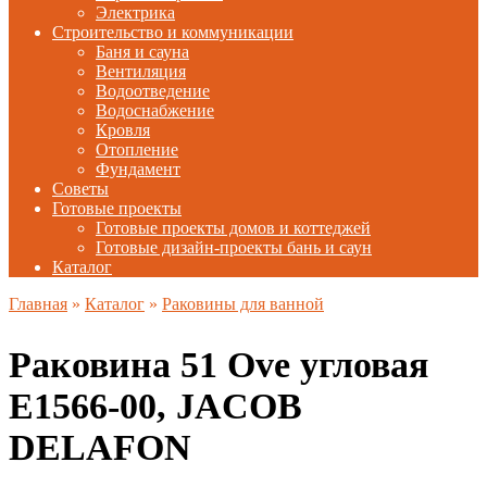
Электрика
Строительство и коммуникации
Баня и сауна
Вентиляция
Водоотведение
Водоснабжение
Кровля
Отопление
Фундамент
Советы
Готовые проекты
Готовые проекты домов и коттеджей
Готовые дизайн-проекты бань и саун
Каталог
Главная
»
Каталог
»
Раковины для ванной
Раковина 51 Ove угловая
E1566-00, JACOB
DELAFON