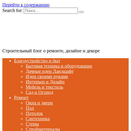
Перейти к содержанию
Search for:
Строительный блог о ремонте, дизайне и декоре
Благоустройство и быт
Бытовая техника и оборудование
Дачные идеи Ландшафт
Идеи своими руками
Интерьер и Дизайн
Мебель и текстиль
Сад и Огород
Ремонт
Окна и двери
Пол
Потолок
Сантехника
Стены
Стройматериалы