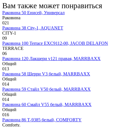
Вам также может понравиться
Раковина 50 Енисей, Универсал
Раковина
0
21
Раковина 38 City-1, AQUANET
CITY-1
0
9
Раковина 100 Terrace EXC9112-00, JACOB DELAFON
TERRACE
0
6
Раковина 120 Лакшери v121 правая, MARRBAXX
Общий
0
13
Раковина 58 Шерри V3 белый, MARRBAXX
Общий
0
14
Раковина 59 Стайл V50 белый, MARRBAXX
Общий
0
14
Раковина 60 Смайл V55 белый, MARRBAXX
Общий
0
16
Раковина 86 Т-9385 белый, COMFORTY
Comforty.