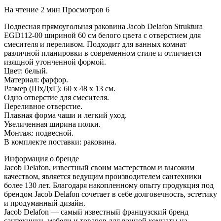
На чтение
2 мин
Просмотров
6
Подвесная прямоугольная раковина Jacob Delafon Struktura
EGD112-00 шириной 60 см белого цвета с отверстием для
смесителя и переливом. Подходит для ванных комнат
различной планировки в современном стиле и отличается
изящной утонченной формой.
Цвет: белый.
Материал: фарфор.
Размер (ШхДхГ): 60 х 48 х 13 см.
Одно отверстие для смесителя.
Переливное отверстие.
Плавная форма чаши и легкий уход.
Увеличенная ширина полки.
Монтаж: подвесной.
В комплекте поставки: раковина.
Информация о бренде
Jacob Delafon, известный своим мастерством и высоким
качеством, является ведущим производителем сантехники
более 130 лет. Благодаря накопленному опыту продукция под
брендом Jacob Delafon сочетает в себе долговечность, эстетику
и продуманный дизайн.
Jacob Delafon — самый известный французский бренд
сантехники, мебели и товаров для ванной комнаты на