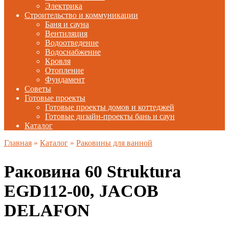
Электрика
Строительство и коммуникации
Баня и сауна
Вентиляция
Водоотведение
Водоснабжение
Кровля
Отопление
Фундамент
Советы
Готовые проекты
Готовые проекты домов и коттеджей
Готовые дизайн-проекты бань и саун
Каталог
Главная
»
Каталог
»
Раковины для ванной
Раковина 60 Struktura
EGD112-00, JACOB
DELAFON