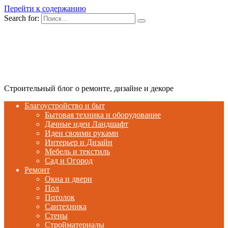
Перейти к содержанию
Search for:
Строительный блог о ремонте, дизайне и декоре
Благоустройство и быт
Бытовая техника и оборудование
Дачные идеи Ландшафт
Идеи своими руками
Интерьер и Дизайн
Мебель и текстиль
Сад и Огород
Ремонт
Окна и двери
Пол
Потолок
Сантехника
Стены
Стройматериалы