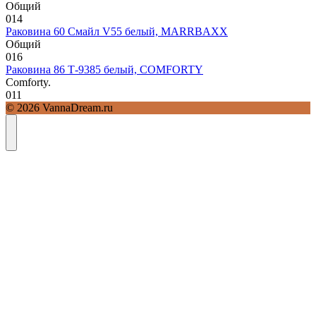
Общий
0
14
Раковина 60 Смайл V55 белый, MARRBAXX
Общий
0
16
Раковина 86 Т-9385 белый, COMFORTY
Comforty.
0
11
© 2026 VannaDream.ru