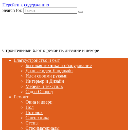
Перейти к содержанию
Search for:
Строительный блог о ремонте, дизайне и декоре
Благоустройство и быт
Бытовая техника и оборудование
Дачные идеи Ландшафт
Идеи своими руками
Интерьер и Дизайн
Мебель и текстиль
Сад и Огород
Ремонт
Окна и двери
Пол
Потолок
Сантехника
Стены
Стройматериалы