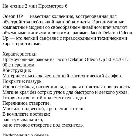
На чтение
2 мин
Просмотров
6
Odeon UP — известная коллекция, востребованная для
обустройства небольшой ванной комнаты. Эргономичные
компактные модели со своеобразным дизайном впечатляют
объемными линиями и четкими гранями. Jacob Delafon Odeon
Up — это легкий санфаянс с превосходными техническими
характеристиками.
Характеристики
Прямоугольная раковина Jacob Delafon Odeon Up 50 E4701L-
00 с переливом.
Конструкция:
Материал: высококачественный сантехнический фарфор.
Покрытие: глазурь.
Износостойкая, гигиеничная, гладкая и плотная поверхность.
Мягкие края без острых углов для быстрого и легкого ухода.
Готовых отверстий под смеситель: одно.
Переливное отверстие.
Монтаж: подвесной, крепление к стене.
В комплекте поставки:
чаша умывальника;
одно готовое отверстие под смеситель.
Информация о бренде