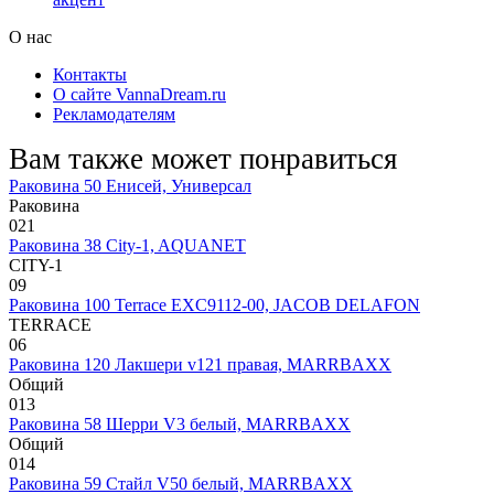
О нас
Контакты
О сайте VannaDream.ru
Рекламодателям
Вам также может понравиться
Раковина 50 Енисей, Универсал
Раковина
0
21
Раковина 38 City-1, AQUANET
CITY-1
0
9
Раковина 100 Terrace EXC9112-00, JACOB DELAFON
TERRACE
0
6
Раковина 120 Лакшери v121 правая, MARRBAXX
Общий
0
13
Раковина 58 Шерри V3 белый, MARRBAXX
Общий
0
14
Раковина 59 Стайл V50 белый, MARRBAXX