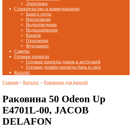
Электрика
Строительство и коммуникации
Баня и сауна
Вентиляция
Водоотведение
Водоснабжение
Кровля
Отопление
Фундамент
Советы
Готовые проекты
Готовые проекты домов и коттеджей
Готовые дизайн-проекты бань и саун
Каталог
Главная
»
Каталог
»
Раковины для ванной
Раковина 50 Odeon Up
E4701L-00, JACOB
DELAFON