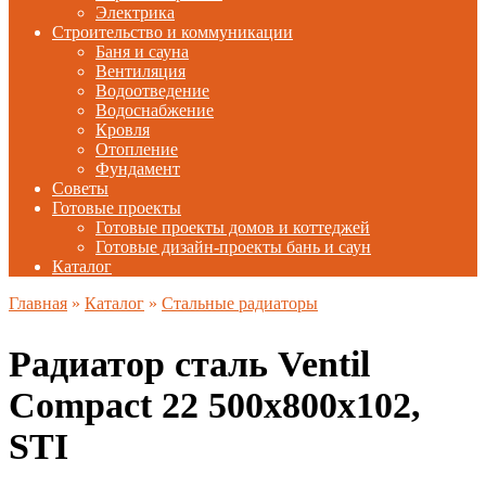
Электрика
Строительство и коммуникации
Баня и сауна
Вентиляция
Водоотведение
Водоснабжение
Кровля
Отопление
Фундамент
Советы
Готовые проекты
Готовые проекты домов и коттеджей
Готовые дизайн-проекты бань и саун
Каталог
Главная
»
Каталог
»
Стальные радиаторы
Радиатор сталь Ventil
Compact 22 500х800х102,
STI