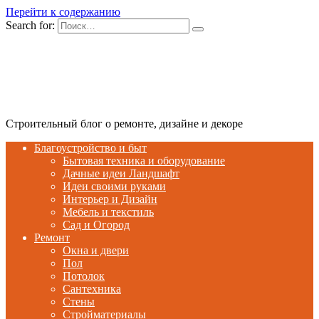
Перейти к содержанию
Search for:
Строительный блог о ремонте, дизайне и декоре
Благоустройство и быт
Бытовая техника и оборудование
Дачные идеи Ландшафт
Идеи своими руками
Интерьер и Дизайн
Мебель и текстиль
Сад и Огород
Ремонт
Окна и двери
Пол
Потолок
Сантехника
Стены
Стройматериалы