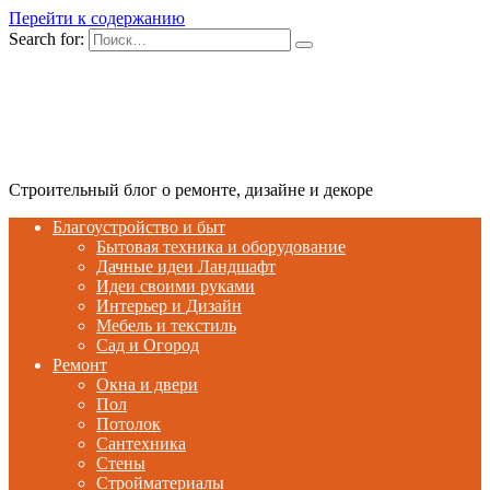
Перейти к содержанию
Search for:
Строительный блог о ремонте, дизайне и декоре
Благоустройство и быт
Бытовая техника и оборудование
Дачные идеи Ландшафт
Идеи своими руками
Интерьер и Дизайн
Мебель и текстиль
Сад и Огород
Ремонт
Окна и двери
Пол
Потолок
Сантехника
Стены
Стройматериалы