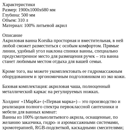
Характеристики
Размер: 1900x1000x680 мм
Глубина: 500 мм
Объем: 310 л
Материал: 100% литьевой акрил
Описание
Акриловая ванна Korsika просторная и вместительная, в ней
любой сможет разместиться с особым комфортом. Прямые
линии, удобный угол наклона спинки ванны, специально
предусмотренное место для размещения ручек – эта ванна
станет любимым местом отдыха для вашей семьи.
Кроме того, вы можете укомплектовать ее гидромассажным
оборудованием и эргономичным подголовником из эко кожи.
Базовая комплектация: акриловая чаша, полноценный
металлический каркас на регулируемых ножках.
Холдинг «1МарКа» («Первая марка») – это производство и
реализация полного спектра первоклассной сантехники и
мебели для ванных комнат:
Ванны из 100% цельнолитьевого акрила, оснащенные, по
желанию заказчика, гидро- и аэромассажными системами,
хромотерапией, RGB-подсветкой, каскадными смесителями;