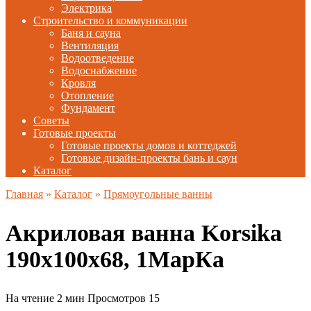
Электрика
Строительство и коммуникации
Баня и сауна
Вентиляция
Водоотведение
Водоснабжение
Кровля
Отопление
Фундамент
Советы
Готовые проекты
Готовые проекты домов и коттеджей
Готовые дизайн-проекты бань и саун
Каталог
Главная
»
Каталог
»
Прямоугольные ванны
Акриловая ванна Korsika
190х100х68, 1МарКа
На чтение
2 мин
Просмотров
15