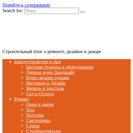
Перейти к содержанию
Search for:
Строительный блог о ремонте, дизайне и декоре
Благоустройство и быт
Бытовая техника и оборудование
Дачные идеи Ландшафт
Идеи своими руками
Интерьер и Дизайн
Мебель и текстиль
Сад и Огород
Ремонт
Окна и двери
Пол
Потолок
Сантехника
Стены
Стройматериалы