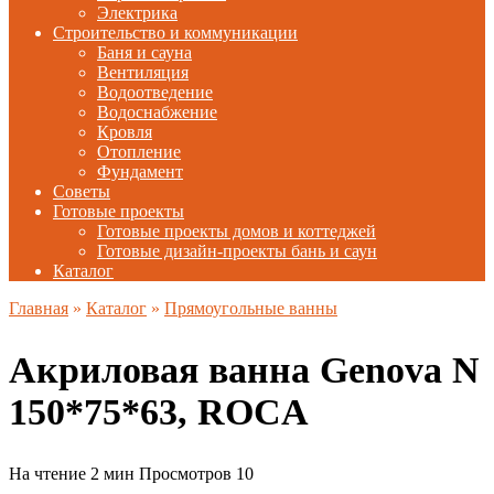
Электрика
Строительство и коммуникации
Баня и сауна
Вентиляция
Водоотведение
Водоснабжение
Кровля
Отопление
Фундамент
Советы
Готовые проекты
Готовые проекты домов и коттеджей
Готовые дизайн-проекты бань и саун
Каталог
Главная
»
Каталог
»
Прямоугольные ванны
Акриловая ванна Genova N
150*75*63, ROCA
На чтение
2 мин
Просмотров
10