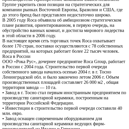
Группе укрепить свои позиции на стратегических для
компании рынках Восточной Европы, Бразилии и США, где
до этого бренд был представлен недостаточно широко.
В 2005 году Roca объявила об амбициозном стратегическом
плане развития, ориентированном, в первую очередь, на
обустройство ванных комнат, и достигла мирового лидерства
в этой области в 2006 году.
В настоящее время сеть торговых точек Roca охватывает
более 170 стран, поставки осуществляются с 78 собственных
предприятий, на которых работает более 22 тысяч человек.
Roca в России
ООО «Рока Рус», дочернее предприятие Roca Group, работает
в России с 2004 года. Строительство первой очереди
собственного завода началось осенью 2004 г. в г. Тосно
Ленинградской обл. и было закончено летом 2006 г. Объем
производственных площадей составляет 26 000 м2 , общая
территория завода — 10 га.
• Завод в г. Тосно стал первым иностранным предприятием по
производству санитарной керамики, построенным на
территории Российской Федерации.
• Инвестиции в строительство первой очереди составили 40
млн. евро.
• Завод оснащен современным оборудованием для
производства санитарной керамики ведущих фирм-
производителей из Италии и Германии.