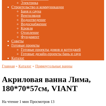
Электрика
Строительство и коммуникации
Баня и сауна
Вентиляция
Водоотведение
Водоснабжение
Кровля
Отопление
Фундамент
Советы
Готовые проекты
Готовые проекты домов и коттеджей
Готовые дизайн-проекты бань и саун
Каталог
Главная
»
Каталог
»
Прямоугольные ванны
Акриловая ванна Лима,
180*70*57см, VIANT
На чтение
1 мин
Просмотров
13