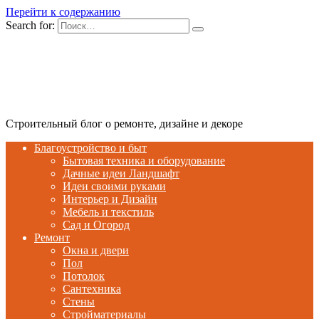
Перейти к содержанию
Search for:
Строительный блог о ремонте, дизайне и декоре
Благоустройство и быт
Бытовая техника и оборудование
Дачные идеи Ландшафт
Идеи своими руками
Интерьер и Дизайн
Мебель и текстиль
Сад и Огород
Ремонт
Окна и двери
Пол
Потолок
Сантехника
Стены
Стройматериалы