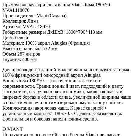
Прямоугольная акриловая ванна Viant Лима 180х70
VVALI18070
Производитель: Viant (Самара)
Коллекция: Лима
Артикул: VVALI18070
Габаритные размеры ДхШхВ: 1800*700*413 мм
Цвет: белый
Материал: 100% акрил Altuglas (Франция)
Высота с панелью: 572 мм
Объем 257 литров
Глубина: 400 мм
Для производства данной модели ванны используется только
100% французский однородный акрил Altuglas.
Ванна Лима 180*70 – это сочетание классики и
современности. Традиционный цвет, подходящий к цвету
сантехники, и улучшенная эргономика, заключающаяся в
широких бортах в области слива, увеличенной ширины чаши
в области «плеч» и оптимизированному наклону спинки.
Комплектация: акриловая чаша, Каркас сварной +
установочный комплект 180х70. Отдельно заказываются:
фронтальная и боковая панели, слив-перелив.
О VIANT
Продукция нового российского бренда Viant предлагает