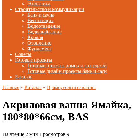
Электрика
Строительство и коммуникации
Баня и сауна
Вентиляция
Водоотведение
Водоснабжение
Кровля
Отопление
Фундамент
Советы
Готовые проекты
Готовые проекты домов и коттеджей
Готовые дизайн-проекты бань и саун
Каталог
Главная
»
Каталог
»
Прямоугольные ванны
Акриловая ванна Ямайка,
180*80*66см, BAS
На чтение
2 мин
Просмотров
9