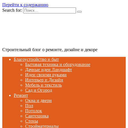
Перейти к содержанию
Search for:
Строительный блог о ремонте, дизайне и декоре
Благоустройство и быт
Бытовая техника и оборудование
Дачные идеи Ландшафт
Идеи своими руками
Интерьер и Дизайн
Мебель и текстиль
Сад и Огород
Ремонт
Окна и двери
Пол
Потолок
Сантехника
Стены
Стройматериалы