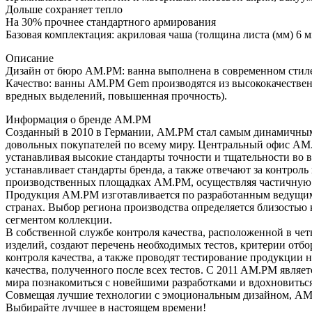
Дольше сохраняет тепло
На 30% прочнее стандартного армирования
Базовая комплектация: акриловая чаша (толщина листа (мм) 6
Описание
Дизайн от бюро AM.PM: ванна выполнена в современном стиле
Качество: ванны AM.PM Gem производятся из высококачественн
вредных выделений, повышенная прочность).
Информация о бренде AM.PM
Созданный в 2010 в Германии, AM.PM стал самым динамичным 
довольных покупателей по всему миру. Центральный офис АМ.
устанавливая высокие стандарты точности и тщательности во 
устанавливает стандарты бренда, а также отвечают за контрол
производственных площадках АМ.РМ, осуществляя частичную 
Продукция АМ.РМ изготавливается по разработанным ведущим
странах. Выбор региона производства определяется близостью
сегментом коллекции.
В собственной службе контроля качества, расположенной в че
изделий, создают перечень необходимых тестов, критерии отб
контроля качества, а также проводят тестирование продукции 
качества, полученного после всех тестов. C 2011 AM.PM являе
мира познакомиться с новейшими разработками и вдохновить
Совмещая лучшие технологии с эмоциональным дизайном, AM.
Выбирайте лучшее в настоящем времени!