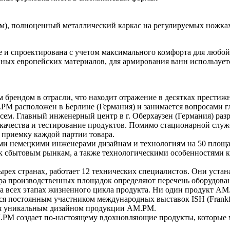
 мм), полноценный металлический каркас на регулируемых ножка
 и спроектирована с учетом максимального комфорта для любой
ых европейских материалов, для армирования ванн используется
брендом в отрасли, что находит отражение в десятках прести
РМ расположен в Берлине (Германия) и занимается вопросами г
всем. Главный инженерный центр в г. Оберхаузен (Германия) р
ь качества и тестирование продуктов. Помимо стационарной слу
приемку каждой партии товара.
и немецкими инженерами дизайнам и технологиям на 50 площад
 к сбытовым рынкам, а также технологическими особенностями 
тырех странах, работает 12 технических специалистов. Они уст
ора производственных площадок определяют перечень оборудова
на всех этапах жизненного цикла продукта. Ни один продукт АМ
тся постоянным участником международных выставок ISH (Frankfu
ся уникальным дизайном продукции AM.PM.
PM создает по-настоящему вдохновляющие продукты, которые м