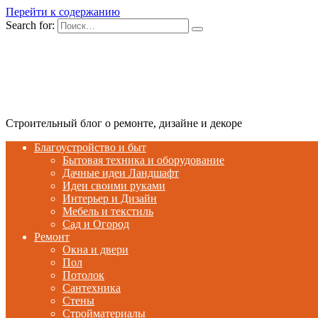
Перейти к содержанию
Search for:
Строительный блог о ремонте, дизайне и декоре
Благоустройство и быт
Бытовая техника и оборудование
Дачные идеи Ландшафт
Идеи своими руками
Интерьер и Дизайн
Мебель и текстиль
Сад и Огород
Ремонт
Окна и двери
Пол
Потолок
Сантехника
Стены
Стройматериалы