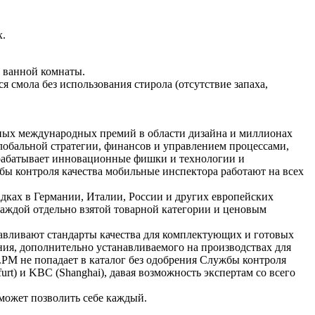
х.
 ванной комнаты.
 смола без использования стирола (отсутствие запаха,
жных международных премий в области дизайна и миллионах
лобальной стратегии, финансов и управлением процессами,
азрабатывает инновационные фишки и технологии и
жбы контроля качества мобильные инспектора работают на всех
ках в Германии, Италии, России и других европейских
каждой отдельно взятой товарной категории и ценовым
анавливают стандарты качества для комплектующих и готовых
ния, дополнительно устанавливаемого на производствах для
.РМ не попадает в каталог без одобрения Службы контроля
rt) и KBC (Shanghai), давая возможность экспертам со всего
ожет позволить себе каждый.