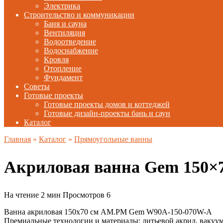
Электрика
Строительство и коммуникации
Баня и сауна
Вентиляция
Водоотведение
Водоснабжение
Кровля
Отопление
Фундамент
Советы
Готовые проекты
Готовые проекты домов и коттеджей
Готовые дизайн-проекты бань и саун
Каталог
Главная
»
Каталог
»
Прямоугольные ванны
Акриловая ванна Gem 150×
На чтение
2 мин
Просмотров
6
Ванна акриловая 150х70 см AM.PM Gem W90A-150-070W-A
Премиальные технологии и материалы: литьевой акрил, вакуу