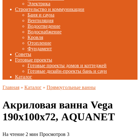
Электрика
Строительство и коммуникации
Баня и сауна
Вентиляция
Водоотведение
Водоснабжение
Кровля
Отопление
Фундамент
Советы
Готовые проекты
Готовые проекты домов и коттеджей
Готовые дизайн-проекты бань и саун
Каталог
Главная
»
Каталог
»
Прямоугольные ванны
Акриловая ванна Vega
190х100х72, AQUANET
На чтение
2 мин
Просмотров
3