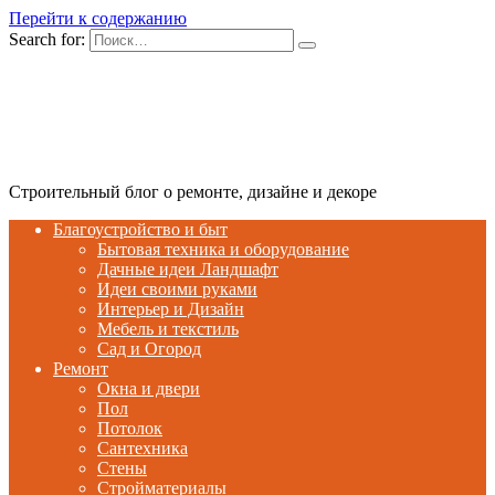
Перейти к содержанию
Search for:
Строительный блог о ремонте, дизайне и декоре
Благоустройство и быт
Бытовая техника и оборудование
Дачные идеи Ландшафт
Идеи своими руками
Интерьер и Дизайн
Мебель и текстиль
Сад и Огород
Ремонт
Окна и двери
Пол
Потолок
Сантехника
Стены
Стройматериалы