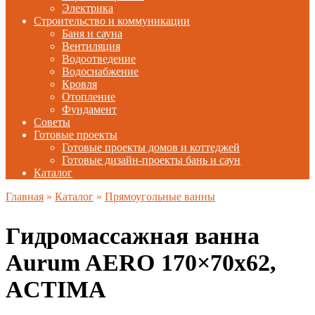
Электрика
Строительство и коммуникации
Баня и сауна
Вентиляция
Водоотведение
Водоснабжение
Кровля
Отопление
Фундамент
Советы
Готовые проекты
Готовые проекты домов и коттеджей
Готовые дизайн-проекты бань и саун
Каталог
Главная
»
Каталог
»
Прямоугольные ванны
Гидромассажная ванна
Aurum AERO 170×70х62,
ACTIMA