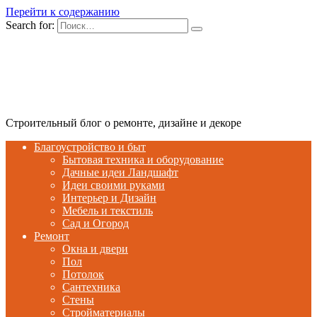
Перейти к содержанию
Search for:
Строительный блог о ремонте, дизайне и декоре
Благоустройство и быт
Бытовая техника и оборудование
Дачные идеи Ландшафт
Идеи своими руками
Интерьер и Дизайн
Мебель и текстиль
Сад и Огород
Ремонт
Окна и двери
Пол
Потолок
Сантехника
Стены
Стройматериалы