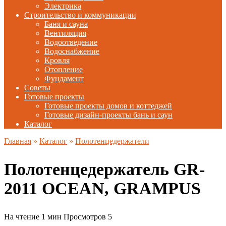
Электрика
Строительство и коммуникации
Баня и сауна
Вентиляция
Водоотведение
Водоснабжение
Кровля
Отопление
Фундамент
Советы
Готовые проекты
Готовые проекты домов и коттеджей
Готовые дизайн-проекты бань и саун
Каталог
Главная
»
Каталог
»
Полотенцедержатели
Полотенцедержатель GR-
2011 OCEAN, GRAMPUS
На чтение
1 мин
Просмотров
5