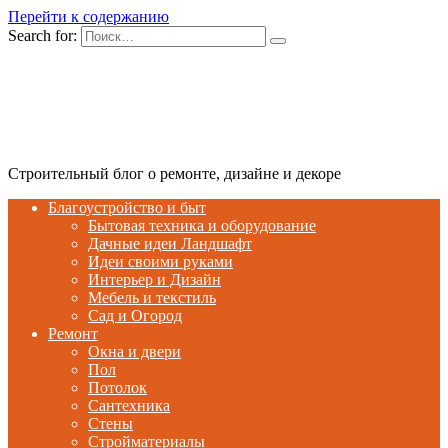
Перейти к содержанию
Search for:
Строительный блог о ремонте, дизайне и декоре
Благоустройство и быт
Бытовая техника и оборудование
Дачные идеи Ландшафт
Идеи своими руками
Интерьер и Дизайн
Мебель и текстиль
Сад и Огород
Ремонт
Окна и двери
Пол
Потолок
Сантехника
Стены
Стройматериалы