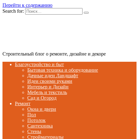
Перейти к содержанию
Search for:
Строительный блог о ремонте, дизайне и декоре
Благоустройство и быт
Бытовая техника и оборудование
Дачные идеи Ландшафт
Идеи своими руками
Интерьер и Дизайн
Мебель и текстиль
Сад и Огород
Ремонт
Окна и двери
Пол
Потолок
Сантехника
Стены
Стройматериалы