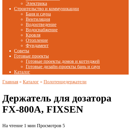
Электрика
Строительство и коммуникации
Баня и сауна
Вентиляция
Водоотведение
Водоснабжение
Кровля
Отопление
Фундамент
Советы
Готовые проекты
Готовые проекты домов и коттеджей
Готовые дизайн-проекты бань и саун
Каталог
Главная
»
Каталог
»
Полотенцедержатели
Держатель для дозатора
FX-800A, FIXSEN
На чтение
1 мин
Просмотров
5