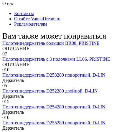
О нас
Контакты
О сайте VannaDream.ru
Рекламодателям
Вам также может понравиться
Полотенцедержатель большой BR08, PRISTINE
ОПИСАНИЕ
0
7
Полотенцедержатель с 3 полочками LL06, PRISTINE
ОПИСАНИЕ
0
10
Полотенцедержатель D253280 поворотный, D-LIN
Держатель
0
5
Полотенцедержатель D252280 двойной, D-LIN
Держатель
0
15
Полотенцедержатель D254280 поворотный, D-LIN
Держатель
0
10
Полотенцедержатель D255280 поворотный, D-LIN
Держатель