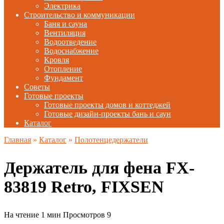
Электрика
Строительство и коммуникации
Баня и сауна
Вентиляция
Водоотведение
Водоснабжение
Кровля
Отопление
Фундамент
Советы
Готовые проекты
Готовые проекты домов и коттеджей
Готовые дизайн-проекты бань и саун
Каталог
Главная
»
Каталог
»
Полотенцедержатели
Держатель для фена FX-
83819 Retro, FIXSEN
На чтение
1 мин
Просмотров
9