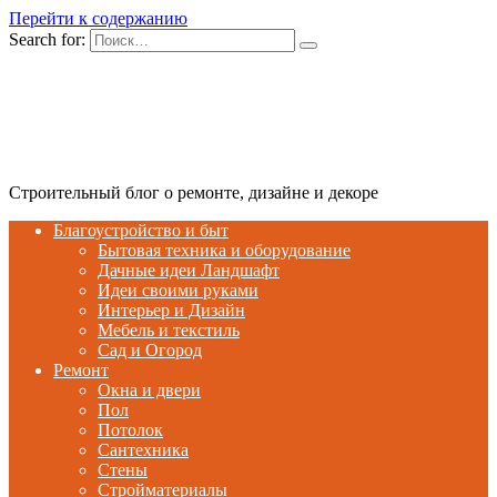
Перейти к содержанию
Search for:
Строительный блог о ремонте, дизайне и декоре
Благоустройство и быт
Бытовая техника и оборудование
Дачные идеи Ландшафт
Идеи своими руками
Интерьер и Дизайн
Мебель и текстиль
Сад и Огород
Ремонт
Окна и двери
Пол
Потолок
Сантехника
Стены
Стройматериалы