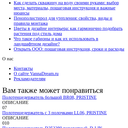
Как сделать скважину на воду своими руками: выбор
места, материалы, пошаговая инструкция и важные
нюансы
Пенополистирол для утепления: свойства, виды и
правила монтажа
Цветы в дизайне интерьера: как гармонично подобрать
растения под стиль дома
Что такое габионы и как их использовать в
ландшафтном дизайне?
Открыть ООО: пошаговая инструкция, сроки и расходы
О нас
Контакты
О сайте VannaDream.ru
Рекламодателям
Вам также может понравиться
Полотенцедержатель большой BR08, PRISTINE
ОПИСАНИЕ
0
7
Полотенцедержатель с 3 полочками LL06, PRISTINE
ОПИСАНИЕ
0
10