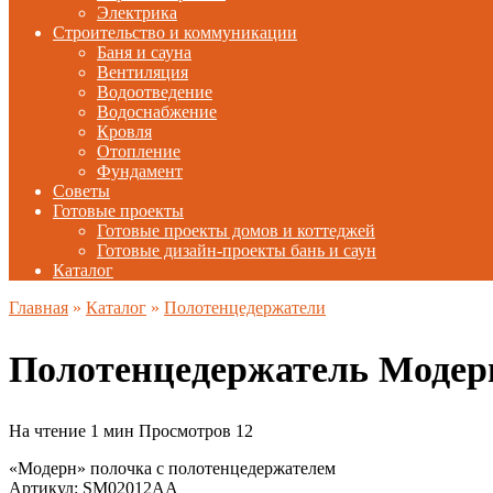
Электрика
Строительство и коммуникации
Баня и сауна
Вентиляция
Водоотведение
Водоснабжение
Кровля
Отопление
Фундамент
Советы
Готовые проекты
Готовые проекты домов и коттеджей
Готовые дизайн-проекты бань и саун
Каталог
Главная
»
Каталог
»
Полотенцедержатели
Полотенцедержатель Модер
На чтение
1 мин
Просмотров
12
«Модерн» полочка с полотенцедержателем
Артикул: SM02012AA