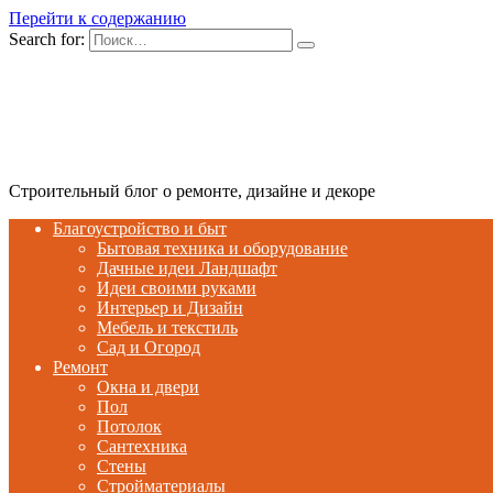
Перейти к содержанию
Search for:
Строительный блог о ремонте, дизайне и декоре
Благоустройство и быт
Бытовая техника и оборудование
Дачные идеи Ландшафт
Идеи своими руками
Интерьер и Дизайн
Мебель и текстиль
Сад и Огород
Ремонт
Окна и двери
Пол
Потолок
Сантехника
Стены
Стройматериалы