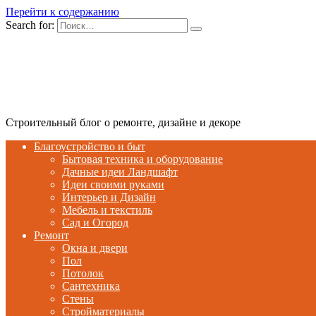
Перейти к содержанию
Search for:
Строительный блог о ремонте, дизайне и декоре
Благоустройство и быт
Бытовая техника и оборудование
Дачные идеи Ландшафт
Идеи своими руками
Интерьер и Дизайн
Мебель и текстиль
Сад и Огород
Ремонт
Окна и двери
Пол
Потолок
Сантехника
Стены
Стройматериалы