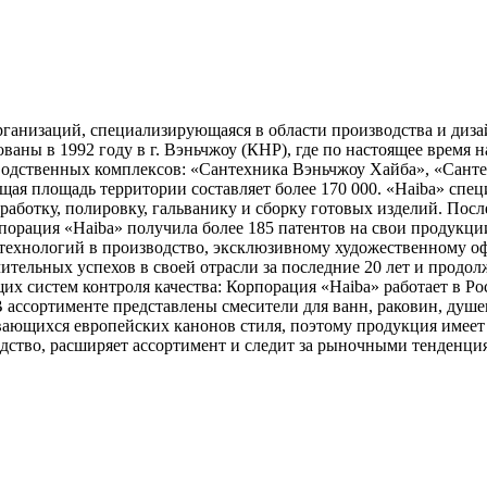
анизаций, специализирующаяся в области производства и диза
ваны в 1992 году в г. Вэньчжоу (КНР), где по настоящее время
изводственных комплексов: «Сантехника Вэньчжоу Хайба», «Сант
ая площадь территории составляет более 170 000. «Haiba» спец
бработку, полировку, гальванику и сборку готовых изделий. Посл
порация «Haiba» получила более 185 патентов на свои продукции
технологий в производство, эксклюзивному художественному о
ительных успехов в своей отрасли за последние 20 лет и продо
 систем контроля качества: Корпорация «Haiba» работает в Росс
 ассортименте представлены смесители для ванн, раковин, душе
вающихся европейских канонов стиля, поэтому продукция имеет
дство, расширяет ассортимент и следит за рыночными тенденция