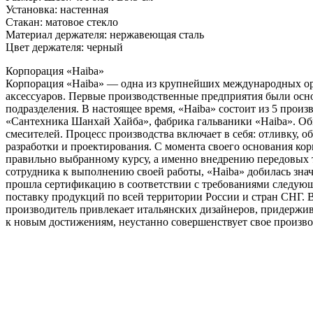
Установка: настенная
Стакан: матовое стекло
Материал держателя: нержавеющая сталь
Цвет держателя: черный
Корпорация «Haiba»
Корпорация «Haiba» — одна из крупнейших международных орг
аксессуаров. Первые производственные предприятия были осно
подразделения. В настоящее время, «Haiba» состоит из 5 про
«Сантехника Шанхай Хайба», фабрика гальваники «Haiba». Общ
смесителей. Процесс производства включает в себя: отливку, о
разработки и проектирования. С момента своего основания кор
правильно выбранному курсу, а именно внедрению передовых 
сотрудника к выполнению своей работы, «Haiba» добилась знач
прошла сертификацию в соответствии с требованиями следующих
поставку продукций по всей территории России и стран СНГ. В
производитель привлекает итальянских дизайнеров, придержи
к новым достижениям, неустанно совершенствует свое произво