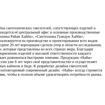
йна сантехнических смесителей, сопутствующих изделий и
 находится её центральный офис и основные производственные
ехника Райан Хайба», «Сантехника Гуандун Хайба»,
иализируется на производстве и проектировании всех видов
едние 20 лет корпорация сделала упор в области исследования,
, которые представлены во всех странах мира. Благодаря
формлению изделий и высокой ответственности каждого
лжает развиваться быстрыми темпами. Продукция «Haiba»
ии уже 8 лет через своё представительство и осуществляет
вых кабинок и биде. К разработке дизайна смесителей
 неповторимый современный дизайн. «Haiba» всегда стремится
ми, чтобы в полном объеме удовлетворять потребности рынка.