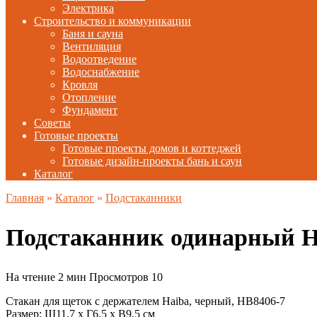
Электрика
Строительство и коммуникации
Баня и сауна
Вентиляция
Водоотведение
Водоснабжение
Кровля
Отопление
Фундамент
Советы
Готовые проекты
Готовые проекты домов и коттеджей
Готовые дизайн-проекты бань и саун
Каталог
Главная
»
Каталог
»
Подстаканники
Подстаканник одинарный H
На чтение
2 мин
Просмотров
10
Стакан для щеток с держателем Haiba, черный, HB8406-7
Размер: Ш11.7 х Г6.5 х В9.5 см