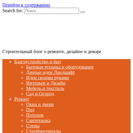
Перейти к содержанию
Search for:
Строительный блог о ремонте, дизайне и декоре
Благоустройство и быт
Бытовая техника и оборудование
Дачные идеи Ландшафт
Идеи своими руками
Интерьер и Дизайн
Мебель и текстиль
Сад и Огород
Ремонт
Окна и двери
Пол
Потолок
Сантехника
Стены
Стройматериалы