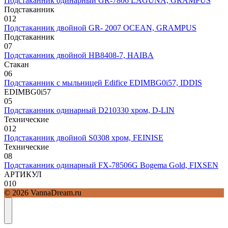
Подстаканник одинарный GR-7806 LAGUNA, GRAMPUS
Подстаканник
0
12
Подстаканник двойной GR- 2007 OCEAN, GRAMPUS
Подстаканник
0
7
Подстаканник двойной HB8408-7, HAIBA
Стакан
0
6
Подстаканник с мыльницей Edifice EDIMBG0i57, IDDIS
EDIМBG0i57
0
5
Подстаканник одинарный D210330 хром, D-LIN
Технические
0
12
Подстаканник двойной S0308 хром, FEINISE
Технические
0
8
Подстаканник одинарный FX-78506G Bogema Gold, FIXSEN
АРТИКУЛ
0
10
© 2026 VannaDream.ru