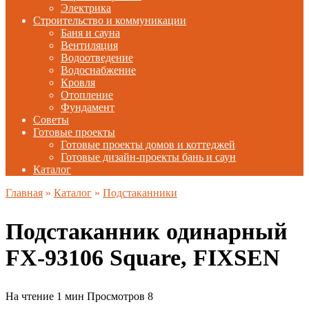
Электрика
Строительство и коммуникации
Баня и сауна
Вентиляция
Водоотведение
Водоснабжение
Кровля
Отопление
Фундамент
Советы
Готовые проекты
Готовые проекты домов и коттеджей
Готовые дизайн-проекты бань и саун
Каталог
Главная
»
Каталог
»
Подстаканники
Подстаканник одинарный
FX-93106 Square, FIXSEN
На чтение
1 мин
Просмотров
8