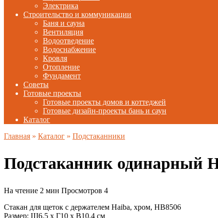
Электрика
Строительство и коммуникации
Баня и сауна
Вентиляция
Водоотведение
Водоснабжение
Кровля
Отопление
Фундамент
Советы
Готовые проекты
Готовые проекты домов и коттеджей
Готовые дизайн-проекты бань и саун
Каталог
Главная
»
Каталог
»
Подстаканники
Подстаканник одинарный 
На чтение
2 мин
Просмотров
4
Стакан для щеток с держателем Haiba, хром, HB8506
Размер: Ш6.5 х Г10 х В10.4 см