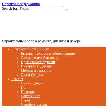
Перейти к содержанию
Search for:
Строительный блог о ремонте, дизайне и декоре
Благоустройство и быт
Бытовая техника и оборудование
Дачные идеи Ландшафт
Идеи своими руками
Интерьер и Дизайн
Мебель и текстиль
Сад и Огород
Ремонт
Окна и двери
Пол
Потолок
Сантехника
Стены
Стройматериалы