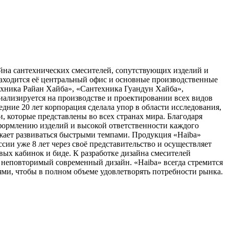
йна сантехнических смесителей, сопутствующих изделий и
 находится её центральный офис и основные производственные
ехника Райан Хайба», «Сантехника Гуандун Хайба»,
иализируется на производстве и проектировании всех видов
едние 20 лет корпорация сделала упор в области исследования,
, которые представлены во всех странах мира. Благодаря
формлению изделий и высокой ответственности каждого
лжает развиваться быстрыми темпами. Продукция «Haiba»
ии уже 8 лет через своё представительство и осуществляет
вых кабинок и биде. К разработке дизайна смесителей
 неповторимый современный дизайн. «Haiba» всегда стремится
ми, чтобы в полном объеме удовлетворять потребности рынка.