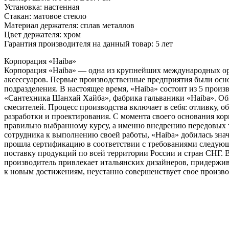
Установка: настенная
Стакан: матовое стекло
Материал держателя: сплав металлов
Цвет держателя: хром
Гарантия производителя на данный товар: 5 лет
Корпорация «Haiba»
Корпорация «Haiba» — одна из крупнейших международных орг
аксессуаров. Первые производственные предприятия были осно
подразделения. В настоящее время, «Haiba» состоит из 5 про
«Сантехника Шанхай Хайба», фабрика гальваники «Haiba». Общ
смесителей. Процесс производства включает в себя: отливку, о
разработки и проектирования. С момента своего основания кор
правильно выбранному курсу, а именно внедрению передовых 
сотрудника к выполнению своей работы, «Haiba» добилась знач
прошла сертификацию в соответствии с требованиями следующих
поставку продукций по всей территории России и стран СНГ. В
производитель привлекает итальянских дизайнеров, придержи
к новым достижениям, неустанно совершенствует свое произво