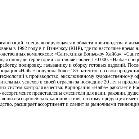
анизаций, специализирующаяся в области производства и диза
ваны в 1992 году в г. Вэньчжоу (КНР), где по настоящее время
изводственных комплексов: «Сантехника Вэньчжоу Хайба», «Сант
ая площадь территории составляет более 170 000. «Haiba» спец
бработку, полировку, гальванику и сборку готовых изделий. Посл
порация «Haiba» получила более 185 патентов на свои продукции
технологий в производство, эксклюзивному художественному о
ительных успехов в своей отрасли за последние 20 лет и продо
 систем контроля качества: Корпорация «Haiba» работает в Росс
 ассортименте представлены смесители для ванн, раковин, душе
вающихся европейских канонов стиля, поэтому продукция имеет
дство, расширяет ассортимент и следит за рыночными тенденция