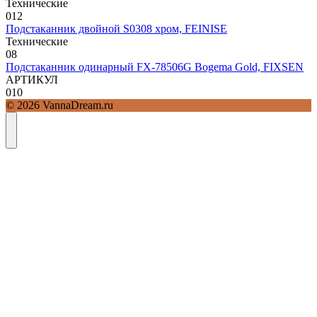
Технические
0
12
Подстаканник двойной S0308 хром, FEINISE
Технические
0
8
Подстаканник одинарный FX-78506G Bogema Gold, FIXSEN
АРТИКУЛ
0
10
© 2026 VannaDream.ru