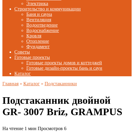
Электрика
Строительство и коммуникации
Баня и сауна
Вентиляция
Водоотведение
Водоснабжение
Кровля
Отопление
Фундамент
Советы
Готовые проекты
Готовые проекты домов и коттеджей
Готовые дизайн-проекты бань и саун
Каталог
Главная
»
Каталог
»
Подстаканники
Подстаканник двойной
GR- 3007 Briz, GRAMPUS
На чтение
1 мин
Просмотров
6