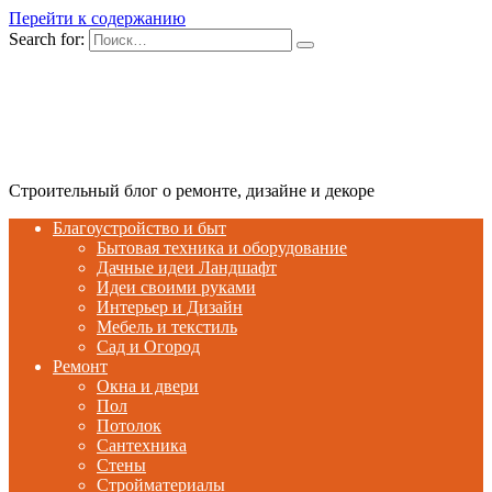
Перейти к содержанию
Search for:
Строительный блог о ремонте, дизайне и декоре
Благоустройство и быт
Бытовая техника и оборудование
Дачные идеи Ландшафт
Идеи своими руками
Интерьер и Дизайн
Мебель и текстиль
Сад и Огород
Ремонт
Окна и двери
Пол
Потолок
Сантехника
Стены
Стройматериалы