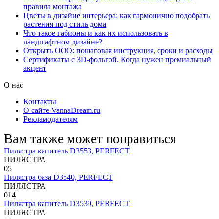
правила монтажа
Цветы в дизайне интерьера: как гармонично подобрать
растения под стиль дома
Что такое габионы и как их использовать в
ландшафтном дизайне?
Открыть ООО: пошаговая инструкция, сроки и расходы
Сертификаты с 3D-фольгой. Когда нужен премиальный
акцент
О нас
Контакты
О сайте VannaDream.ru
Рекламодателям
Вам также может понравиться
Пилястра капитель D3553, PERFECT
ПИЛЯСТРА
0
5
Пилястра база D3540, PERFECT
ПИЛЯСТРА
0
14
Пилястра капитель D3539, PERFECT
ПИЛЯСТРА