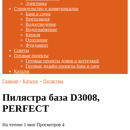
Электрика
Строительство и коммуникации
Баня и сауна
Вентиляция
Водоотведение
Водоснабжение
Кровля
Отопление
Фундамент
Советы
Готовые проекты
Готовые проекты домов и коттеджей
Готовые дизайн-проекты бань и саун
Каталог
Главная
»
Каталог
»
Пилястры
Пилястра база D3008,
PERFECT
На чтение
1 мин
Просмотров
4