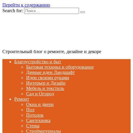
Перейти к содержанию
Search for:
Строительный блог о ремонте, дизайне и декоре
Благоустройство и быт
Бытовая техника и оборудование
Дачные идеи Ландшафт
Идеи своими руками
Интерьер и Дизайн
Мебель и текстиль
Сад и Огород
Ремонт
Окна и двери
Пол
Потолок
Сантехника
Стены
Стройматериалы