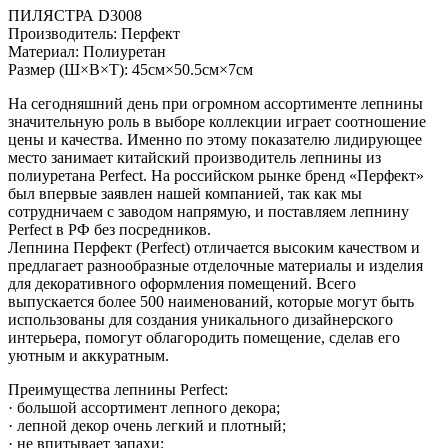
ПИЛЯСТРА D3008
Производитель: Перфект
Материал: Полиуретан
Размер (Ш×В×Т): 45см×50.5см×7см
На сегодняшний день при огромном ассортименте лепнины
значительную роль в выборе коллекции играет соотношение
цены и качества. Именно по этому показателю лидирующее
место занимает китайский производитель лепнины из
полиуретана Perfect. На российском рынке бренд «Перфект»
был впервые заявлен нашей компанией, так как мы
сотрудничаем с заводом напрямую, и поставляем лепнину
Perfect в РФ без посредников.
Лепнина Перфект (Perfect) отличается высоким качеством и
предлагает разнообразные отделочные материалы и изделия
для декоративного оформления помещений. Всего
выпускается более 500 наименований, которые могут быть
использованы для создания уникального дизайнерского
интерьера, помогут облагородить помещение, сделав его
уютным и аккуратным.
Преимущества лепнины Perfect:
· большой ассортимент лепного декора;
· лепной декор очень легкий и плотный;
· не впитывает запахи;