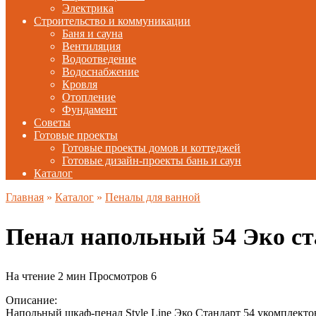
Электрика
Строительство и коммуникации
Баня и сауна
Вентиляция
Водоотведение
Водоснабжение
Кровля
Отопление
Фундамент
Советы
Готовые проекты
Готовые проекты домов и коттеджей
Готовые дизайн-проекты бань и саун
Каталог
Главная
»
Каталог
»
Пеналы для ванной
Пенал напольный 54 Эко ста
На чтение
2 мин
Просмотров
6
Описание:
Напольный шкаф-пенал Style Line Эко Стандарт 54 укомплекто