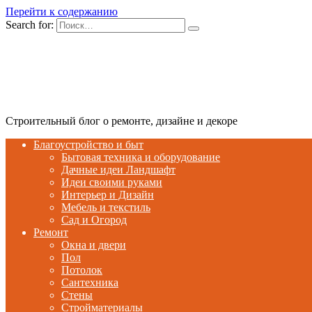
Перейти к содержанию
Search for:
Строительный блог о ремонте, дизайне и декоре
Благоустройство и быт
Бытовая техника и оборудование
Дачные идеи Ландшафт
Идеи своими руками
Интерьер и Дизайн
Мебель и текстиль
Сад и Огород
Ремонт
Окна и двери
Пол
Потолок
Сантехника
Стены
Стройматериалы