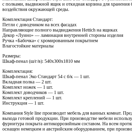
с полками, выдвижной ящик и откидная корзина для хранения
воздействия окружающей среды.
Комплектация Стандарт:
Петли с доводчиком на всех фасадах
Направляющие полного выдвиджения Hettich на ящиках
Декор «Луино» — ламинация внутренней стороны изделия
Ручка «Бабочка» с хромированным покрытием
Влагостойкие материалы
Размеры:
Шкаф-пенал (ш/г/в): 540x300x1810 мм
Комплектация:
Шкаф-пенал Эко Стандарт 54 с б/к — 1 шт.
Вкладная полка — 2 шт.
Комплект ножек — 1 шт.
Комплект доводчиков — 1 шт.
Комплект креплений — 1 шт.
Инструкция — 1 шт.
Компания Style line производит мебель для ванных комнат. П
выхода готовой продукции. При производстве мебели использ
фурнитура покрыта антикоррозийным составом. На всем протяж
оснащен немецким и австрийским оборудованием, при произво