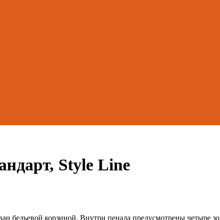
ндарт, Style Line
ван бельевой корзиной. Внутри пенала предусмотрены четыре зо