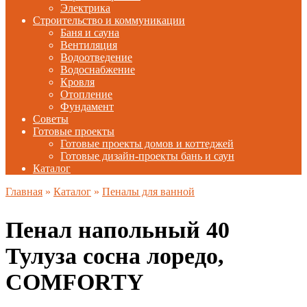
Электрика
Строительство и коммуникации
Баня и сауна
Вентиляция
Водоотведение
Водоснабжение
Кровля
Отопление
Фундамент
Советы
Готовые проекты
Готовые проекты домов и коттеджей
Готовые дизайн-проекты бань и саун
Каталог
Главная
»
Каталог
»
Пеналы для ванной
Пенал напольный 40
Тулуза сосна лоредо,
COMFORTY