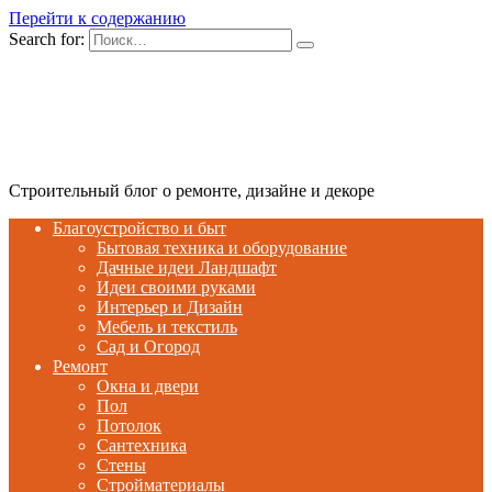
Перейти к содержанию
Search for:
Строительный блог о ремонте, дизайне и декоре
Благоустройство и быт
Бытовая техника и оборудование
Дачные идеи Ландшафт
Идеи своими руками
Интерьер и Дизайн
Мебель и текстиль
Сад и Огород
Ремонт
Окна и двери
Пол
Потолок
Сантехника
Стены
Стройматериалы