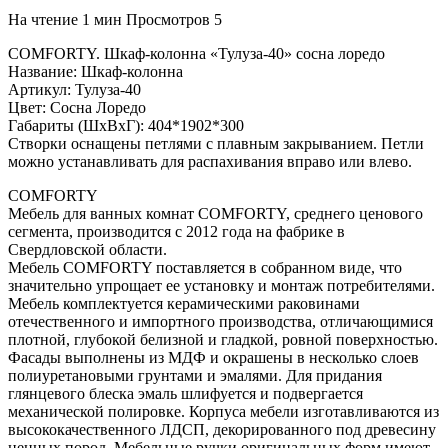
На чтение
1 мин
Просмотров
5
COMFORTY. Шкаф-колонна «Тулуза-40» сосна лоредо
Название: Шкаф-колонна
Артикул: Тулуза-40
Цвет: Сосна Лоредо
Габариты (ШхВхГ): 404*1902*300
Створки оснащены петлями с плавным закрыванием. Петли
можно устанавливать для распахивания вправо или влево.
COMFORTY
Мебель для ванных комнат COMFORTY, среднего ценового
сегмента, производится с 2012 года на фабрике в
Свердловской области.
Мебель COMFORTY поставляется в собранном виде, что
значительно упрощает ее установку и монтаж потребителями.
Мебель комплектуется керамическими раковинами
отечественного и импортного производства, отличающимися
плотной, глубокой белизной и гладкой, ровной поверхностью.
Фасады выполнены из МДФ и окрашены в несколько слоев
полиуретановыми грунтами и эмалями. Для придания
глянцевого блеска эмаль шлифуется и подвергается
механической полировке. Корпуса мебели изготавливаются из
высококачественного ЛДСП, декорированного под древесину
ценных пород. Мебельные ручки оригинальных форм имеют