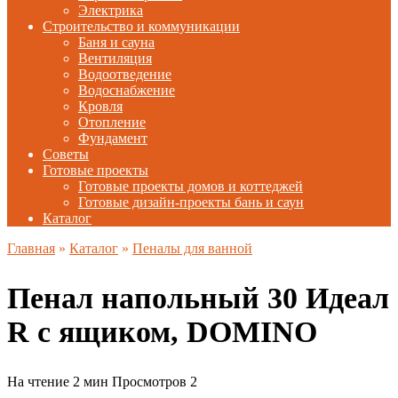
Электрика
Строительство и коммуникации
Баня и сауна
Вентиляция
Водоотведение
Водоснабжение
Кровля
Отопление
Фундамент
Советы
Готовые проекты
Готовые проекты домов и коттеджей
Готовые дизайн-проекты бань и саун
Каталог
Главная
»
Каталог
»
Пеналы для ванной
Пенал напольный 30 Идеал
R с ящиком, DOMINO
На чтение
2 мин
Просмотров
2