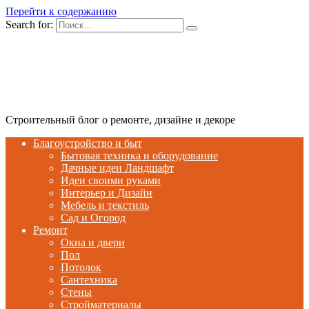
Перейти к содержанию
Search for:
Строительный блог о ремонте, дизайне и декоре
Благоустройство и быт
Бытовая техника и оборудование
Дачные идеи Ландшафт
Идеи своими руками
Интерьер и Дизайн
Мебель и текстиль
Сад и Огород
Ремонт
Окна и двери
Пол
Потолок
Сантехника
Стены
Стройматериалы