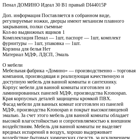
Пенал ДОМИНО Идеал 30 В1 правый DI44015P
Доп. информация Поставляется в собранном виде,
регулируемые ножки, дверцы имеют механизм плавного
закрывания, полки съемные
Кол-во выдвижных ящиков 1
Комплектация Пенал — 1шт, паспорт — 1шт, комплект
фурнитуры — 1шт, упаковка — 1шт.
Корзина для белья Нет
Материал МДФ, ЛДСП, Эмаль
О мебели
Мебельная фабрика «Домино» — производственно – торговая
компания, производящая и реализующая качественную и
доступную мебель для ванной комнаты и сантехнику.
Корпус мебели для ванной комнаты изготовлен из
ламинированных панелей МДФ, производства Kronospan.
Края корпусных деталей защищены кромкой ПВХ.
Фасад мебели для ванных комнат изготовлен из панелей
МДФ, производства Kronospan и покрыт высокоглянцевой
эмалью. За счет этого мебель для ванной комнаты обладает
высокой влагостойкостью и сопротивляемостью к внешним
воздействиям. Мебель для ванной комнаты не выделяет
вредных испарений в воздух, хорошо выдерживает
воздействие бытовых химических средств, за исключением