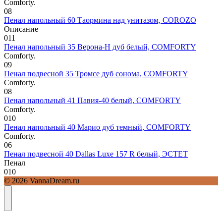
Comforty.
0
8
Пенал напольный 60 Таормина над унитазом, COROZO
Описание
0
11
Пенал напольный 35 Верона-Н дуб белый, COMFORTY
Comforty.
0
9
Пенал подвесной 35 Тромсе дуб сонома, COMFORTY
Comforty.
0
8
Пенал напольный 41 Павия-40 белый, COMFORTY
Comforty.
0
10
Пенал напольный 40 Марио дуб темный, COMFORTY
Comforty.
0
6
Пенал подвесной 40 Dallas Luxe 157 R белый, ЭСТЕТ
Пенал
0
10
© 2026 VannaDream.ru