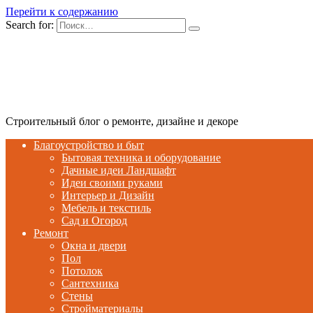
Перейти к содержанию
Search for:
Строительный блог о ремонте, дизайне и декоре
Благоустройство и быт
Бытовая техника и оборудование
Дачные идеи Ландшафт
Идеи своими руками
Интерьер и Дизайн
Мебель и текстиль
Сад и Огород
Ремонт
Окна и двери
Пол
Потолок
Сантехника
Стены
Стройматериалы