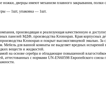
ые ножки, дверцы имеют механизм плавного закрывания, полки 
уры — 1шт, упаковка — 1шт.
омпания, производящая и реализующая качественную и доступну
анных панелей МДФ, производства Kronospan. Края корпусных 
производства Kronospan и покрыт высокоглянцевой эмалью. За с
м. Мебель для ванной комнаты не выделяет вредных испарений 
едких веществ и жидкостей.
гамой на основе серебра и обладающие повышенной влагостойко
ей, аттестованных с нормами UN-EN60598 Европейского союза п
ажности.