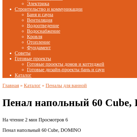
Электрика
Строительство и коммуникации
Баня и сауна
Вентиляция
Водоотведение
Водоснабжение
Кровля
Отопление
Фундамент
Советы
Готовые проекты
Готовые проекты домов и коттеджей
Готовые дизайн-проекты бань и саун
Каталог
Главная
»
Каталог
»
Пеналы для ванной
Пенал напольный 60 Cube
На чтение
2 мин
Просмотров
6
Пенал напольный 60 Cube, DOMINO