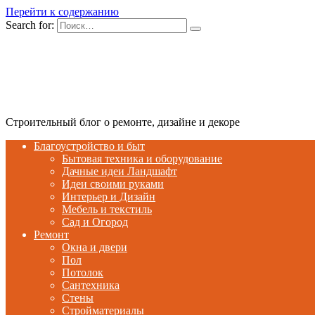
Перейти к содержанию
Search for:
Строительный блог о ремонте, дизайне и декоре
Благоустройство и быт
Бытовая техника и оборудование
Дачные идеи Ландшафт
Идеи своими руками
Интерьер и Дизайн
Мебель и текстиль
Сад и Огород
Ремонт
Окна и двери
Пол
Потолок
Сантехника
Стены
Стройматериалы