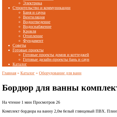
Электрика
Строительство и коммуникации
Баня и сауна
Вентиляция
Водоотведение
Водоснабжение
Кровля
Отопление
Фундамент
Советы
Готовые проекты
Готовые проекты домов и коттеджей
Готовые дизайн-проекты бань и саун
Каталог
Главная
»
Каталог
»
Оборудование для ванн
Бордюр для ванны комплект
На чтение
1 мин
Просмотров
26
Комплект бордюра на ванну 2,0м белый глянцевый ПВХ. Плин