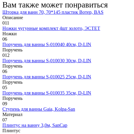
Вам также может понравиться
Шторка для ванн 70, 70*145 пластик Вотер, BAS
Описание
0
11
Ножки чугунные комплект 4шт золото, ЭСТЕТ
Ножки
0
6
Поручень для ванны S-010040 40см, D-LIN
Поручень
0
12
Поручень для ванны S-010030 30см, D-LIN
Поручень
0
6
Поручень для ванны S-010025 25см, D-LIN
Поручень
0
5
Поручень для ванны S-010035 35см, D-LIN
Поручень
0
9
Ступень для ванны Gaia, Kolpa-San
Материал
0
7
Плинтус на ванну 3,0м, SanCap
Плинтус