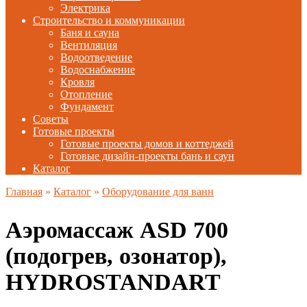
Электрика
Строительство и коммуникации
Баня и сауна
Вентиляция
Водоотведение
Водоснабжение
Кровля
Отопление
Фундамент
Советы
Готовые проекты
Готовые проекты домов и коттеджей
Готовые дизайн-проекты бань и саун
Каталог
Главная
»
Каталог
»
Оборудование для ванн
Аэромассаж ASD 700
(подогрев, озонатор),
HYDROSTANDART