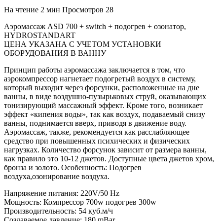
На чтение
2 мин
Просмотров
28
Аэромассаж ASD 700 + switch + подогрев + озонатор,
HYDROSTANDART
ЦЕНА УКАЗАНА С УЧЕТОМ УСТАНОВКИ
ОБОРУДОВАНИЯ В ВАННУ
Принцип работы аэромассажа заключается в том, что
аэрокомпрессор нагнетает подогретый воздух в систему,
который выходит через форсунки, расположенные на дне
ванны, в виде воздушно-пузырьковых струй, оказывающих
тонизирующий массажный эффект. Кроме того, возникает
эффект «кипения воды», так как воздух, подаваемый снизу
ванны, поднимается вверх, приводя в движение воду.
Аэромассаж, также, рекомендуется как расслабляющее
средство при повышенных психических и физических
нагрузках. Количество форсунок зависит от размера ванны,
как правило это 10-12 джетов. Доступные цвета джетов хром,
бронза и золото. Особенность: Подогрев
воздуха,озонирование воздуха.
Напряжение питания: 220V/50 Hz
Мощность: Компрессор 700w подогрев 300w
Производительность: 54 куб.м/ч
Создаваемое давление: 180 mBar