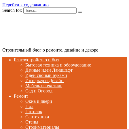
Перейти к содержанию
Search for:
Строительный блог о ремонте, дизайне и декоре
Благоустройство и быт
Бытовая техника и оборудование
Дачные идеи Ландшафт
Идеи своими руками
Интерьер и Дизайн
Мебель и текстиль
Сад и Огород
Ремонт
Окна и двери
Пол
Потолок
Сантехника
Стены
Стройматериалы