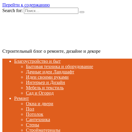
Перейти к содержанию
Search for:
Строительный блог о ремонте, дизайне и декоре
Благоустройство и быт
Бытовая техника и оборудование
Дачные идеи Ландшафт
Идеи своими руками
Интерьер и Дизайн
Мебель и текстиль
Сад и Огород
Ремонт
Окна и двери
Пол
Потолок
Сантехника
Стены
Стройматериалы