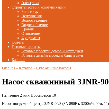
Электрика
Строительство и коммуникации
Баня и сауна
Вентиляция
Водоотведение
Водоснабжение
Кровля
Отопление
Фундамент
Советы
Готовые проекты
Готовые проекты домов и коттеджей
Готовые дизайн-проекты бань и саун
Каталог
Главная
»
Каталог
»
Скважинные насосы
Насос скважинный 3JNR-90
На чтение
2 мин
Просмотров
10
Насос погружной центр. 3JNR-90/3 (3″, 890Вт, 3200л/ч, 90м, 1