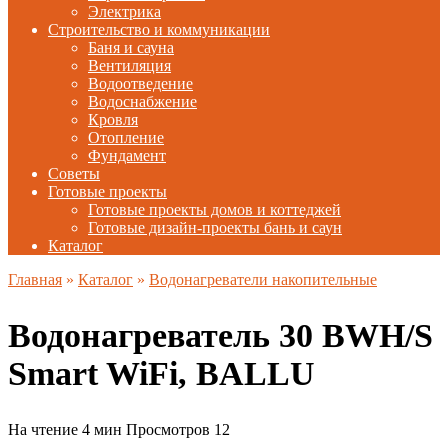
Электрика
Строительство и коммуникации
Баня и сауна
Вентиляция
Водоотведение
Водоснабжение
Кровля
Отопление
Фундамент
Советы
Готовые проекты
Готовые проекты домов и коттеджей
Готовые дизайн-проекты бань и саун
Каталог
Главная
»
Каталог
»
Водонагреватели накопительные
Водонагреватель 30 BWH/S
Smart WiFi, BALLU
На чтение
4 мин
Просмотров
12