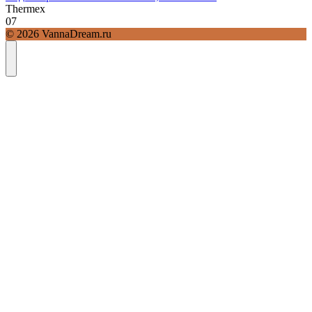
Thermex
0
7
© 2026 VannaDream.ru