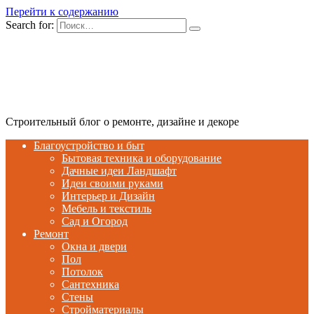
Перейти к содержанию
Search for:
Строительный блог о ремонте, дизайне и декоре
Благоустройство и быт
Бытовая техника и оборудование
Дачные идеи Ландшафт
Идеи своими руками
Интерьер и Дизайн
Мебель и текстиль
Сад и Огород
Ремонт
Окна и двери
Пол
Потолок
Сантехника
Стены
Стройматериалы