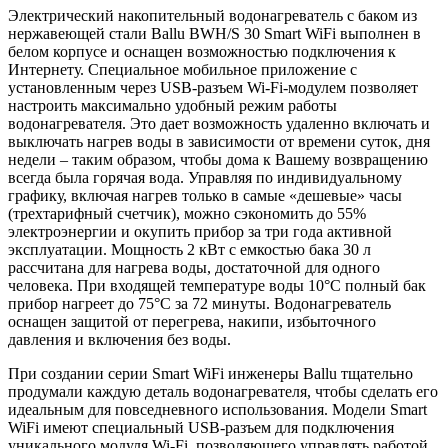
Электрический накопительный водонагреватель с баком из
нержавеющей стали Ballu BWH/S 30 Smart WiFi выполнен в
белом корпусе и оснащен возможностью подключения к
Интернету. Специальное мобильное приложение с
установленным через USB-разъем Wi-Fi-модулем позволяет
настроить максимально удобный режим работы
водонагревателя. Это дает возможность удаленно включать и
выключать нагрев воды в зависимости от времени суток, дня
недели – таким образом, чтобы дома к Вашему возвращению
всегда была горячая вода. Управляя по индивидуальному
графику, включая нагрев только в самые «дешевые» часы
(трехтарифный счетчик), можно сэкономить до 55%
электроэнергии и окупить прибор за три года активной
эксплуатации. Мощность 2 кВт с емкостью бака 30 л
рассчитана для нагрева воды, достаточной для одного
человека. При входящей температуре воды 10°С полный бак
прибор нагреет до 75°С за 72 минуты. Водонагреватель
оснащен защитой от перегрева, накипи, избыточного
давления и включения без воды.
При создании серии Smart WiFi инженеры Ballu тщательно
продумали каждую деталь водонагревателя, чтобы сделать его
идеальным для повседневного использования. Модели Smart
WiFi имеют специальный USB-разъем для подключения
уникального модуля Wi-Fi, позволяющего управлять работой