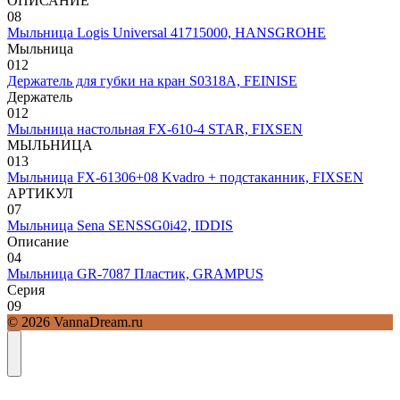
ОПИСАНИЕ
0
8
Мыльница Logis Universal 41715000, HANSGROHE
Мыльница
0
12
Держатель для губки на кран S0318A, FEINISE
Держатель
0
12
Мыльница настольная FX-610-4 STAR, FIXSEN
МЫЛЬНИЦА
0
13
Мыльница FX-61306+08 Kvadro + подстаканник, FIXSEN
АРТИКУЛ
0
7
Мыльница Sena SENSSG0i42, IDDIS
Описание
0
4
Мыльница GR-7087 Пластик, GRAMPUS
Серия
0
9
© 2026 VannaDream.ru