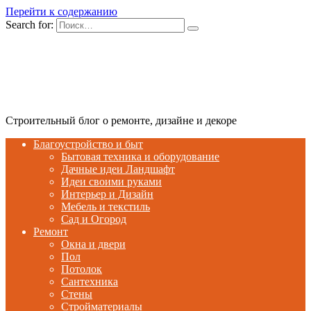
Перейти к содержанию
Search for:
Строительный блог о ремонте, дизайне и декоре
Благоустройство и быт
Бытовая техника и оборудование
Дачные идеи Ландшафт
Идеи своими руками
Интерьер и Дизайн
Мебель и текстиль
Сад и Огород
Ремонт
Окна и двери
Пол
Потолок
Сантехника
Стены
Стройматериалы