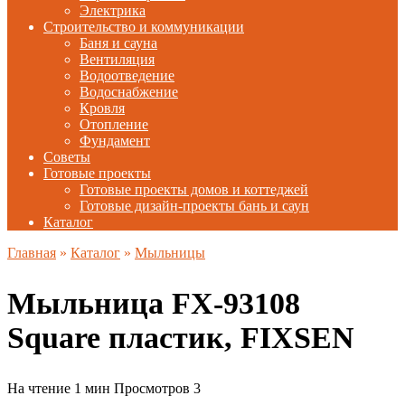
Электрика
Строительство и коммуникации
Баня и сауна
Вентиляция
Водоотведение
Водоснабжение
Кровля
Отопление
Фундамент
Советы
Готовые проекты
Готовые проекты домов и коттеджей
Готовые дизайн-проекты бань и саун
Каталог
Главная
»
Каталог
»
Мыльницы
Мыльница FX-93108
Square пластик, FIXSEN
На чтение
1 мин
Просмотров
3