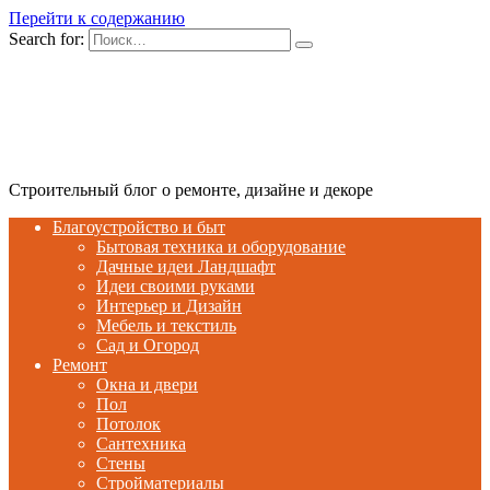
Перейти к содержанию
Search for:
Строительный блог о ремонте, дизайне и декоре
Благоустройство и быт
Бытовая техника и оборудование
Дачные идеи Ландшафт
Идеи своими руками
Интерьер и Дизайн
Мебель и текстиль
Сад и Огород
Ремонт
Окна и двери
Пол
Потолок
Сантехника
Стены
Стройматериалы