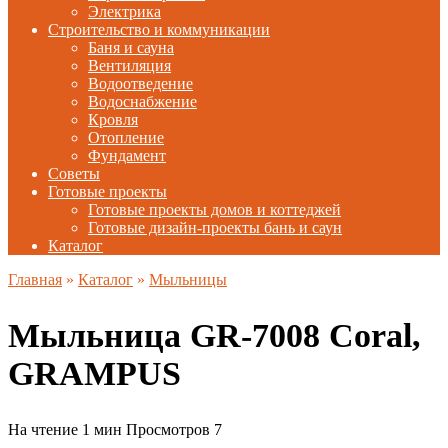
Электрика
Строительство и коммуникации
Баня и сауна
Вентиляция
Водоотведение
Водоснабжение
Кровля
Отопление
Фундамент
Советы
Готовые проекты
Готовые проекты домов и коттеджей
Готовые дизайн-проекты бань и саун
Каталог
Главная
»
Каталог
»
Мыльницы
Мыльница GR-7008 Coral,
GRAMPUS
На чтение
1 мин
Просмотров
7