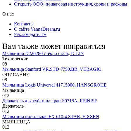
Открыть ООО: пошаговая инструкция, сроки и расходы
О нас
Контакты
О сайте VannaDream.ru
Рекламодателям
Вам также может понравиться
Мыльница D220280 стекло сталь, D-LIN
Технические
0
8
Мыльница Stanford VR.STD-7750.BR, VERAGIO
ОПИСАНИЕ
0
8
Мыльница Logis Universal 41715000, HANSGROHE
Мыльница
0
12
Держатель для губки на кран S0318A, FEINISE
Держатель
0
12
Мыльница настольная FX-610-4 STAR, FIXSEN
МЫЛЬНИЦА
0
13