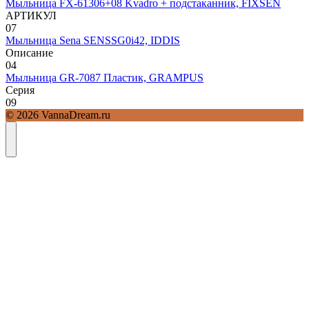
Мыльница FX-61306+08 Kvadro + подстаканник, FIXSEN
АРТИКУЛ
0
7
Мыльница Sena SENSSG0i42, IDDIS
Описание
0
4
Мыльница GR-7087 Пластик, GRAMPUS
Серия
0
9
© 2026 VannaDream.ru