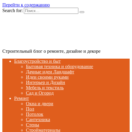
Перейти к содержанию
Search for:
Строительный блог о ремонте, дизайне и декоре
Благоустройство и быт
Бытовая техника и оборудование
Дачные идеи Ландшафт
Идеи своими руками
Интерьер и Дизайн
Мебель и текстиль
Сад и Огород
Ремонт
Окна и двери
Пол
Потолок
Сантехника
Стены
Стройматериалы