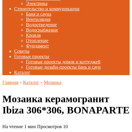
Электрика
Строительство и коммуникации
Баня и сауна
Вентиляция
Водоотведение
Водоснабжение
Кровля
Отопление
Фундамент
Советы
Готовые проекты
Готовые проекты домов и коттеджей
Готовые дизайн-проекты бань и саун
Каталог
Главная
»
Каталог
»
Мозаика
Мозаика керамогранит
Ibiza 306*306, BONAPARTE
На чтение
1 мин
Просмотров
10