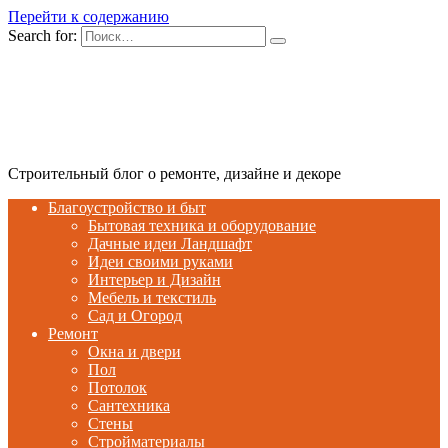
Перейти к содержанию
Search for:
Строительный блог о ремонте, дизайне и декоре
Благоустройство и быт
Бытовая техника и оборудование
Дачные идеи Ландшафт
Идеи своими руками
Интерьер и Дизайн
Мебель и текстиль
Сад и Огород
Ремонт
Окна и двери
Пол
Потолок
Сантехника
Стены
Стройматериалы