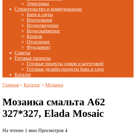
Электрика
Строительство и коммуникации
Баня и сауна
Вентиляция
Водоотведение
Водоснабжение
Кровля
Отопление
Фундамент
Советы
Готовые проекты
Готовые проекты домов и коттеджей
Готовые дизайн-проекты бань и саун
Каталог
Главная
»
Каталог
»
Мозаика
Мозаика смальта A62
327*327, Elada Mosaic
На чтение
1 мин
Просмотров
4