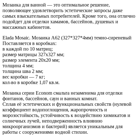
Мозаика для ванной — это оптимальное решение,
позволяющее удовлетворить эстетические запросы даже
самых взыскательных потребителей. Кроме того, она отлично
подойдет для отделки хамамов, бассейнов, душевых и
массажных кабинетов.
Elada Mosaic. Мозаика A62 (327*327*4мм) темно-сиреневый
Поставляется в коробках:
в каждой по 10 матриц;
размер матрицы 327х327 мм;
размер элемента 20х20 мм;
толщина 4 мм;
толщина шва 2 мм;
вес коробки — 7 кг;
кол-во в коробке 1,07 кв.м.
Мозаика серии Econom смальта незаменима для отделки
фонтанов, бассейнов, саун и ванных комнат.
Сплав её эстетических и функциональных свойств (нулевой
коэффициент водопоглощения, жаропрочность и
морозостойкость, устойчивость к воздействию химикатов и
солнечных лучей, неподверженность влиянию
микроорганизмов и бактерий) является уникальным для
работы с сооружениями водной стихии.