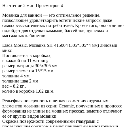
На чтение
2 мин
Просмотров
4
Мозаика для ванной — это оптимальное решение,
позволяющее удовлетворить эстетические запросы даже
самых взыскательных потребителей. Кроме того, она отлично
подойдет для отделки хамамов, бассейнов, душевых и
массажных кабинетов.
Elada Mosaic. Мозаика SH-415004 (305*305*4 мм) лиловый
микс
Поставляется в коробках,
в каждой по 11 матриц;
размер матрицы 305х305 мм
размер элемента 15*15 мм
толщина 4 мм
толщина шва 2 мм
вес – 8.2 кг.,
кол-во в коробке 1,02 кв.м.
Рельефная поверхность и четкая геометрия отдельных
элементов мозаики из серии Ceramic, полученных в процессе
формования из глины на мощных прессах, заметно отличают
её от других видов мозаики.
Окраска поверхности современными глазурями с
последующим обжигом в печах придают ей неповторимый