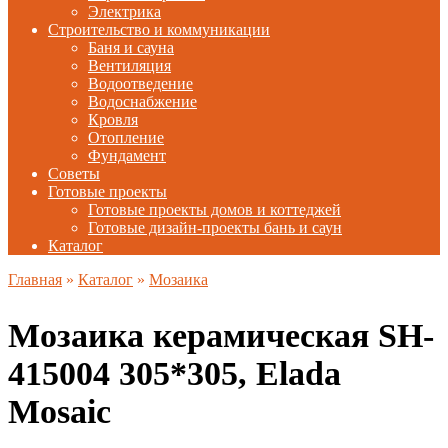
Электрика
Строительство и коммуникации
Баня и сауна
Вентиляция
Водоотведение
Водоснабжение
Кровля
Отопление
Фундамент
Советы
Готовые проекты
Готовые проекты домов и коттеджей
Готовые дизайн-проекты бань и саун
Каталог
Главная
»
Каталог
»
Мозаика
Мозаика керамическая SH-
415004 305*305, Elada
Mosaic