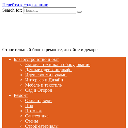
Перейти к содержанию
Search for:
Строительный блог о ремонте, дизайне и декоре
Благоустройство и быт
Бытовая техника и оборудование
Дачные идеи Ландшафт
Идеи своими руками
Интерьер и Дизайн
Мебель и текстиль
Сад и Огород
Ремонт
Окна и двери
Пол
Потолок
Сантехника
Стены
Стройматериалы