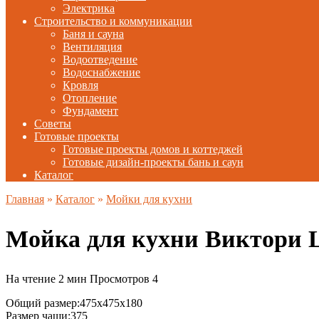
Электрика
Строительство и коммуникации
Баня и сауна
Вентиляция
Водоотведение
Водоснабжение
Кровля
Отопление
Фундамент
Советы
Готовые проекты
Готовые проекты домов и коттеджей
Готовые дизайн-проекты бань и саун
Каталог
Главная
»
Каталог
»
Мойки для кухни
Мойка для кухни Виктори
На чтение
2 мин
Просмотров
4
Общий размер:475x475x180
Размер чаши:375