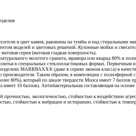
изделия
ители в цвет камня, раковины на тумбы и над стиральными маш
ентом моделей и цветовых решений. Кухонные мойки и смесител
матовая серия (матовая гладкая поверхность).
турального молотого гранита, мрамора или кварца 80% и поли
ибролитья в специальных стеклопластиковых формах. Первичны
изделиях МАRRВАХХ® (даже в сериях эконом класса) в качестве
ого производителя. Таким образом, в композиции с полиэфирн
ее 80%), который по шкале твердости Мооса имеет 7 баллов про
з имеет 10 баллов). Антибактериальная составляющая на основе
прочностью, экологичностью, стойкостью к воздействию агрес
стью, стойкостью к вибрации и истиранию, стойкостью к темпер