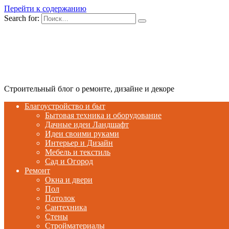
Перейти к содержанию
Search for:
Строительный блог о ремонте, дизайне и декоре
Благоустройство и быт
Бытовая техника и оборудование
Дачные идеи Ландшафт
Идеи своими руками
Интерьер и Дизайн
Мебель и текстиль
Сад и Огород
Ремонт
Окна и двери
Пол
Потолок
Сантехника
Стены
Стройматериалы