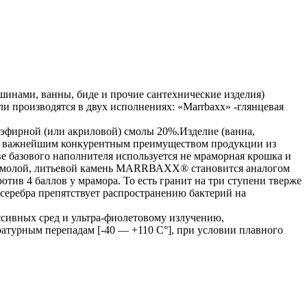
инами, ванны, биде и прочие сантехнические изделия)
и производятся в двух исполнениях: «Маrrbахх» -глянцевая
эфирной (или акриловой) смолы 20%.Изделие (ванна,
м и важнейшим конкурентным преимуществом продукции из
 базового наполнителя используется не мраморная крошка и
ой смолой, литьевой камень МАRRВАХХ® становится аналогом
тив 4 баллов у мрамора. То есть гранит на три ступени тверже
 серебра препятствует распространению бактерий на
сивных сред и ультра-фиолетовому излучению,
атурным перепадам [-40 — +110 С°], при условии плавного