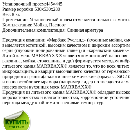
Установочный проем:445×445
Размер коробки:530x530x280
Вес: 8 кг.
Примечание: Установочный проем отмеряется только с самого 
Комплектация: Мойка, Паспорт
Дополнительная комплектация: Сливная арматура
Продукция компании «Марбакс Русланд» (кухонные мойки, смес
выделяется эстетикой, высоким качеством и широким ассортим
серия (глубокий полированный глянец) и «карельский камень»- 
Литой камень МАRRВАХХ® является композицией на основе на
раковина, мойка, столешница и др.) формируется методом в
литьевого камня МАRRВАХХ® является то, что во всех литых 
микрокальцита, а кварцит высочайшего качества от германск
природного гранита(аналогичные химические формулы- SiO2 бол
и износостойчивее мрамора (например лидер по твердости алма
поверхности кухонных моек МАRRВАХХ®.
Продукция из литьевого камня МАRRВАХХ® обладает высокой 
морозостойкостью и влагостойкостью, коррозионной устойчиво
перехода между крайними значениями температур.