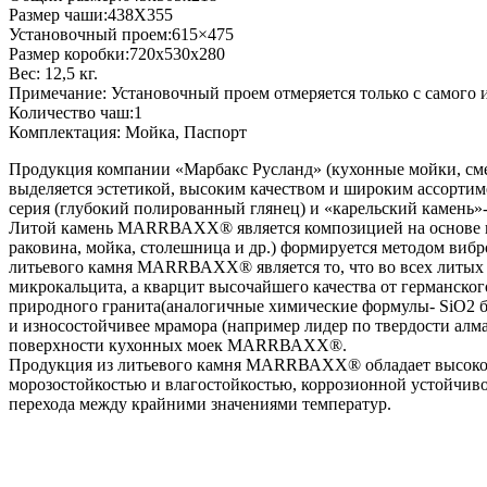
Размер чаши:438Х355
Установочный проем:615×475
Размер коробки:720x530x280
Вес: 12,5 кг.
Примечание: Установочный проем отмеряется только с самого 
Количество чаш:1
Комплектация: Мойка, Паспорт
Продукция компании «Марбакс Русланд» (кухонные мойки, смес
выделяется эстетикой, высоким качеством и широким ассортим
серия (глубокий полированный глянец) и «карельский камень»- 
Литой камень МАRRВАХХ® является композицией на основе на
раковина, мойка, столешница и др.) формируется методом в
литьевого камня МАRRВАХХ® является то, что во всех литых 
микрокальцита, а кварцит высочайшего качества от германск
природного гранита(аналогичные химические формулы- SiO2 бол
и износостойчивее мрамора (например лидер по твердости алма
поверхности кухонных моек МАRRВАХХ®.
Продукция из литьевого камня МАRRВАХХ® обладает высокой 
морозостойкостью и влагостойкостью, коррозионной устойчиво
перехода между крайними значениями температур.