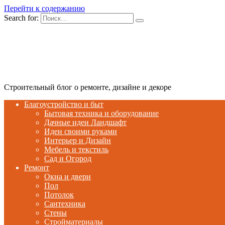
Перейти к содержанию
Search for:
Строительный блог о ремонте, дизайне и декоре
Благоустройство и быт
Бытовая техника и оборудование
Дачные идеи Ландшафт
Идеи своими руками
Интерьер и Дизайн
Мебель и текстиль
Сад и Огород
Ремонт
Окна и двери
Пол
Потолок
Сантехника
Стены
Стройматериалы