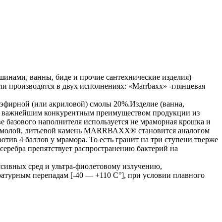
инами, ванны, биде и прочие сантехнические изделия)
и производятся в двух исполнениях: «Маrrbахх» -глянцевая
эфирной (или акриловой) смолы 20%.Изделие (ванна,
м и важнейшим конкурентным преимуществом продукции из
 базового наполнителя используется не мраморная крошка и
ой смолой, литьевой камень МАRRВАХХ® становится аналогом
тив 4 баллов у мрамора. То есть гранит на три ступени тверже
 серебра препятствует распространению бактерий на
сивных сред и ультра-фиолетовому излучению,
атурным перепадам [-40 — +110 С°], при условии плавного