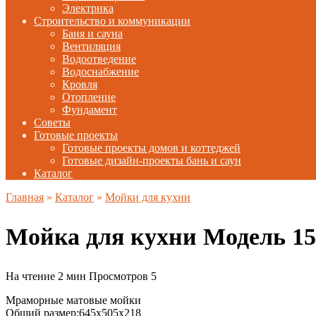
Электрика
Строительство и коммуникации
Баня и сауна
Вентиляция
Водоотведение
Водоснабжение
Кровля
Отопление
Фундамент
Советы
Готовые проекты
Готовые проекты домов и коттеджей
Готовые дизайн-проекты бань и саун
Каталог
Главная
»
Каталог
»
Мойки для кухни
Мойка для кухни Модель 1
На чтение
2 мин
Просмотров
5
Мраморные матовые мойки
Общий размер:645x505x218