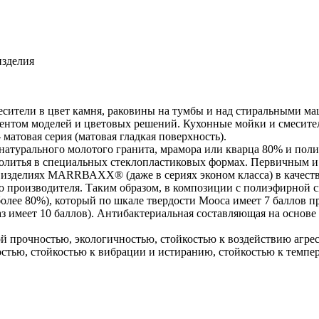
изделия
ители в цвет камня, раковины на тумбы и над стиральными маш
ентом моделей и цветовых решений. Кухонные мойки и смесител
матовая серия (матовая гладкая поверхность).
турального молотого гранита, мрамора или кварца 80% и поли
ибролитья в специальных стеклопластиковых формах. Первичны
изделиях МАRRВАХХ® (даже в сериях эконом класса) в качестве
ого производителя. Таким образом, в композиции с полиэфирн
ее 80%), который по шкале твердости Мооса имеет 7 баллов про
з имеет 10 баллов). Антибактериальная составляющая на основе
прочностью, экологичностью, стойкостью к воздействию агрес
стью, стойкостью к вибрации и истиранию, стойкостью к темпер