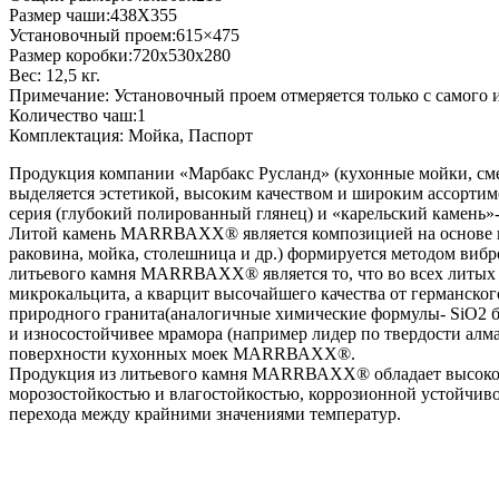
Размер чаши:438Х355
Установочный проем:615×475
Размер коробки:720x530x280
Вес: 12,5 кг.
Примечание: Установочный проем отмеряется только с самого 
Количество чаш:1
Комплектация: Мойка, Паспорт
Продукция компании «Марбакс Русланд» (кухонные мойки, смес
выделяется эстетикой, высоким качеством и широким ассортим
серия (глубокий полированный глянец) и «карельский камень»- 
Литой камень МАRRВАХХ® является композицией на основе на
раковина, мойка, столешница и др.) формируется методом в
литьевого камня МАRRВАХХ® является то, что во всех литых 
микрокальцита, а кварцит высочайшего качества от германск
природного гранита(аналогичные химические формулы- SiO2 бол
и износостойчивее мрамора (например лидер по твердости алма
поверхности кухонных моек МАRRВАХХ®.
Продукция из литьевого камня МАRRВАХХ® обладает высокой 
морозостойкостью и влагостойкостью, коррозионной устойчиво
перехода между крайними значениями температур.