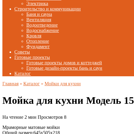
Электрика
Строительство и коммуникации
Баня и сауна
Вентиляция
Водоотведение
Водоснабжение
Кровля
Отопление
Фундамент
Советы
Готовые проекты
Готовые проекты домов и коттеджей
Готовые дизайн-проекты бань и саун
Каталог
Главная
»
Каталог
»
Мойки для кухни
Мойка для кухни Модель 
На чтение
2 мин
Просмотров
8
Мраморные матовые мойки
Общий размер:645x505x218