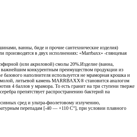
инами, ванны, биде и прочие сантехнические изделия)
и производятся в двух исполнениях: «Маrrbахх» -глянцевая
эфирной (или акриловой) смолы 20%.Изделие (ванна,
м и важнейшим конкурентным преимуществом продукции из
 базового наполнителя используется не мраморная крошка и
ой смолой, литьевой камень МАRRВАХХ® становится аналогом
тив 4 баллов у мрамора. То есть гранит на три ступени тверже
 серебра препятствует распространению бактерий на
сивных сред и ультра-фиолетовому излучению,
атурным перепадам [-40 — +110 С°], при условии плавного