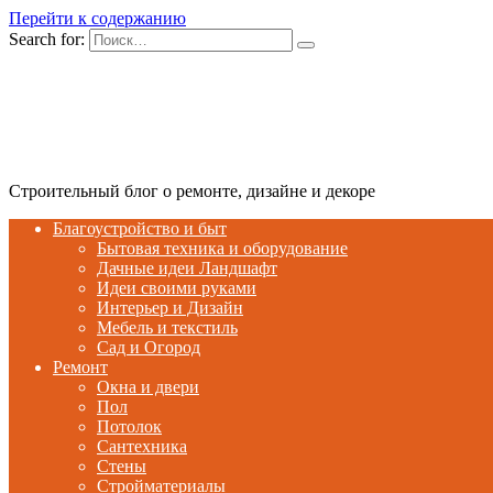
Перейти к содержанию
Search for:
Строительный блог о ремонте, дизайне и декоре
Благоустройство и быт
Бытовая техника и оборудование
Дачные идеи Ландшафт
Идеи своими руками
Интерьер и Дизайн
Мебель и текстиль
Сад и Огород
Ремонт
Окна и двери
Пол
Потолок
Сантехника
Стены
Стройматериалы