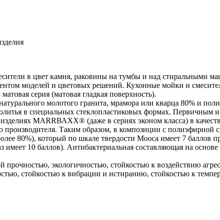
изделия
ители в цвет камня, раковины на тумбы и над стиральными маш
ентом моделей и цветовых решений. Кухонные мойки и смесител
матовая серия (матовая гладкая поверхность).
турального молотого гранита, мрамора или кварца 80% и поли
ибролитья в специальных стеклопластиковых формах. Первичны
изделиях МАRRВАХХ® (даже в сериях эконом класса) в качестве
ого производителя. Таким образом, в композиции с полиэфирн
ее 80%), который по шкале твердости Мооса имеет 7 баллов про
з имеет 10 баллов). Антибактериальная составляющая на основе
прочностью, экологичностью, стойкостью к воздействию агрес
стью, стойкостью к вибрации и истиранию, стойкостью к темпер