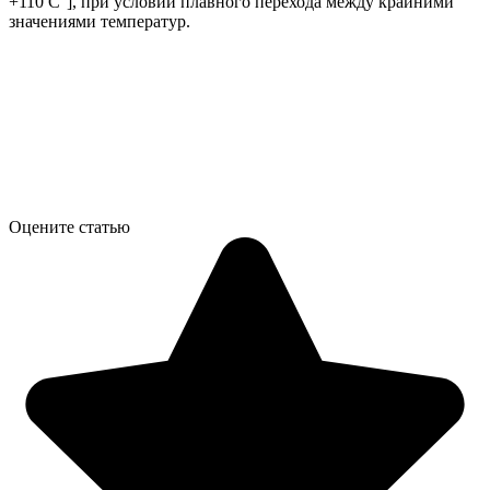
+110 С°], при условии плавного перехода между крайними
значениями температур.
Оцените статью