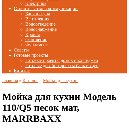
Электрика
Строительство и коммуникации
Баня и сауна
Вентиляция
Водоотведение
Водоснабжение
Кровля
Отопление
Фундамент
Советы
Готовые проекты
Готовые проекты домов и коттеджей
Готовые дизайн-проекты бань и саун
Каталог
Главная
»
Каталог
»
Мойки для кухни
Мойка для кухни Модель
110/Q5 песок мат,
MARRBAXX