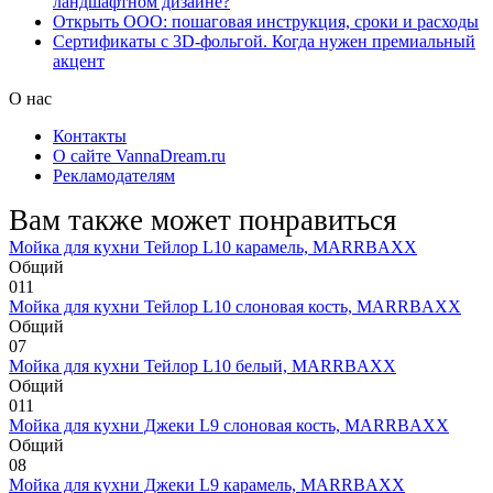
ландшафтном дизайне?
Открыть ООО: пошаговая инструкция, сроки и расходы
Сертификаты с 3D-фольгой. Когда нужен премиальный
акцент
О нас
Контакты
О сайте VannaDream.ru
Рекламодателям
Вам также может понравиться
Мойка для кухни Тейлор L10 карамель, MARRBAXX
Общий
0
11
Мойка для кухни Тейлор L10 слоновая кость, MARRBAXX
Общий
0
7
Мойка для кухни Тейлор L10 белый, MARRBAXX
Общий
0
11
Мойка для кухни Джеки L9 слоновая кость, MARRBAXX
Общий
0
8
Мойка для кухни Джеки L9 карамель, MARRBAXX