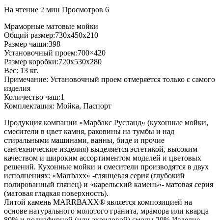
На чтение
2 мин
Просмотров
6
Мраморные матовые мойки
Общий размер:730x450x210
Размер чаши:398
Установочный проем:700×420
Размер коробки:720x530x280
Вес: 13 кг.
Примечание: Установочный проем отмеряется только с самого
изделия
Количество чаш:1
Комплектация: Мойка, Паспорт
Продукция компании «Марбакс Русланд» (кухонные мойки,
смесители в цвет камня, раковины на тумбы и над
стиральными машинами, ванны, биде и прочие
сантехнические изделия) выделяется эстетикой, высоким
качеством и широким ассортиментом моделей и цветовых
решений. Кухонные мойки и смесители производятся в двух
исполнениях: «Маrrbахх» -глянцевая серия (глубокий
полированный глянец) и «карельский камень»- матовая серия
(матовая гладкая поверхность).
Литой камень МАRRВАХХ® является композицией на
основе натурального молотого гранита, мрамора или кварца
80% и полиэфирной (или акриловой) смолы 20%.Изделие