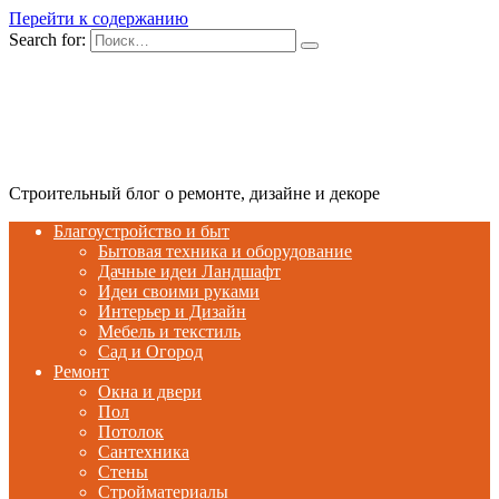
Перейти к содержанию
Search for:
Строительный блог о ремонте, дизайне и декоре
Благоустройство и быт
Бытовая техника и оборудование
Дачные идеи Ландшафт
Идеи своими руками
Интерьер и Дизайн
Мебель и текстиль
Сад и Огород
Ремонт
Окна и двери
Пол
Потолок
Сантехника
Стены
Стройматериалы