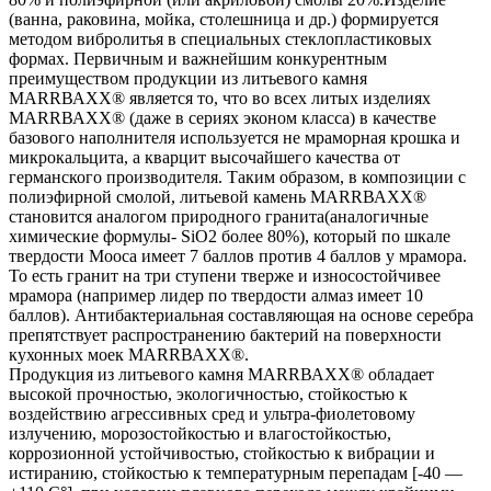
(ванна, раковина, мойка, столешница и др.) формируется
методом вибролитья в специальных стеклопластиковых
формах. Первичным и важнейшим конкурентным
преимуществом продукции из литьевого камня
МАRRВАХХ® является то, что во всех литых изделиях
МАRRВАХХ® (даже в сериях эконом класса) в качестве
базового наполнителя используется не мраморная крошка и
микрокальцита, а кварцит высочайшего качества от
германского производителя. Таким образом, в композиции с
полиэфирной смолой, литьевой камень МАRRВАХХ®
становится аналогом природного гранита(аналогичные
химические формулы- SiO2 более 80%), который по шкале
твердости Мооса имеет 7 баллов против 4 баллов у мрамора.
То есть гранит на три ступени тверже и износостойчивее
мрамора (например лидер по твердости алмаз имеет 10
баллов). Антибактериальная составляющая на основе серебра
препятствует распространению бактерий на поверхности
кухонных моек МАRRВАХХ®.
Продукция из литьевого камня МАRRВАХХ® обладает
высокой прочностью, экологичностью, стойкостью к
воздействию агрессивных сред и ультра-фиолетовому
излучению, морозостойкостью и влагостойкостью,
коррозионной устойчивостью, стойкостью к вибрации и
истиранию, стойкостью к температурным перепадам [-40 —