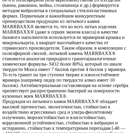
(ванна, раковина, мойка, столешница и др.) формируется
методом вибролитья в специальных стеклопластиковых
формах. Первичным и важнейшим конкурентным
преимуществом продукции из литьевого камня
МАRRВАХХ® является то, что во всех литых изделиях
МАRRВАХХ® (даже в сериях эконом класса) в качестве
базового наполнителя используется не мраморная крошка и
микрокальцита, а кварцит высочайшего качества от
германского производителя. Таким образом, в композиции с
полиэфирной смолой, литьевой камень МАRRВАХХ®
становится аналогом природного гранита(аналогичные
химические формулы- SiO2 более 80%), который по шкале
твердости Мооса имеет 7 баллов против 4 баллов у мрамора.
То есть гранит на три ступени тверже и износостойчивее
мрамора (например лидер по твердости алмаз имеет 10
баллов). Антибактериальная составляющая на основе серебра
препятствует распространению бактерий на поверхности
кухонных моек МАRRВАХХ®.
Продукция из литьевого камня МАRRВАХХ® обладает
высокой прочностью, экологичностью, стойкостью к
воздействию агрессивных сред и ультра-фиолетовому
излучению, морозостойкостью и влагостойкостью,
коррозионной устойчивостью, стойкостью к вибрации и
истиранию, стойкостью к температурным перепадам [-40 —