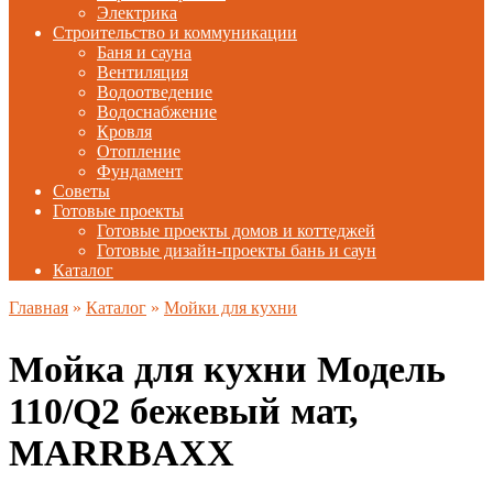
Электрика
Строительство и коммуникации
Баня и сауна
Вентиляция
Водоотведение
Водоснабжение
Кровля
Отопление
Фундамент
Советы
Готовые проекты
Готовые проекты домов и коттеджей
Готовые дизайн-проекты бань и саун
Каталог
Главная
»
Каталог
»
Мойки для кухни
Мойка для кухни Модель
110/Q2 бежевый мат,
MARRBAXX