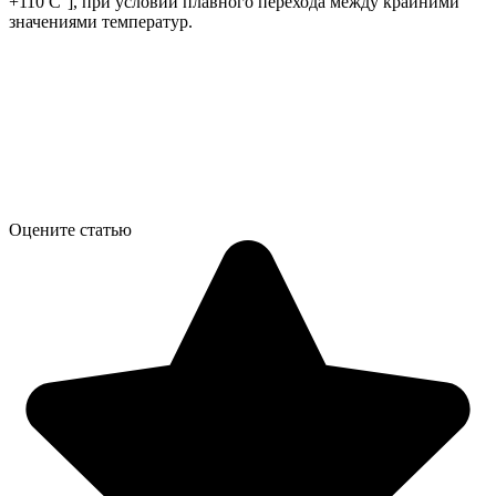
+110 С°], при условии плавного перехода между крайними
значениями температур.
Оцените статью