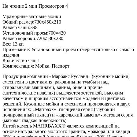
На чтение
2 мин
Просмотров
4
Мраморные матовые мойки
Общий размер:730x450x210
Размер чаши:398
Установочный проем:700×420
Размер коробки:720x530x280
Вес: 13 кг.
Примечание: Установочный проем отмеряется только с самого
изделия
Количество чаш:1
Комплектация: Мойка, Паспорт
Продукция компании «Марбакс Русланд» (кухонные мойки,
смесители в цвет камня, раковины на тумбы и над
стиральными машинами, ванны, биде и прочие
сантехнические изделия) выделяется эстетикой, высоким
качеством и широким ассортиментом моделей и цветовых
решений. Кухонные мойки и смесители производятся в двух
исполнениях: «Маrrbахх» -глянцевая серия (глубокий
полированный глянец) и «карельский камень»- матовая серия
(матовая гладкая поверхность).
Литой камень МАRRВАХХ® является композицией на
основе натурального молотого гранита, мрамора или кварца
80% и полиэфирной (или акриловой) смолы 20%.Изделие