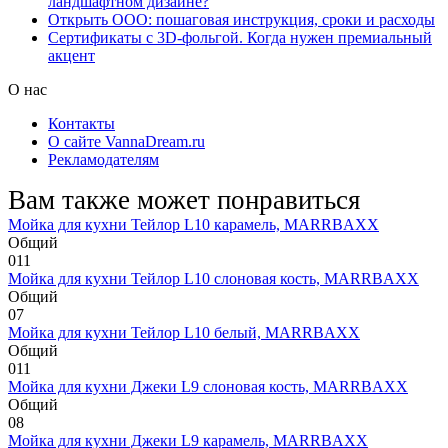
ландшафтном дизайне?
Открыть ООО: пошаговая инструкция, сроки и расходы
Сертификаты с 3D-фольгой. Когда нужен премиальный
акцент
О нас
Контакты
О сайте VannaDream.ru
Рекламодателям
Вам также может понравиться
Мойка для кухни Тейлор L10 карамель, MARRBAXX
Общий
0
11
Мойка для кухни Тейлор L10 слоновая кость, MARRBAXX
Общий
0
7
Мойка для кухни Тейлор L10 белый, MARRBAXX
Общий
0
11
Мойка для кухни Джеки L9 слоновая кость, MARRBAXX
Общий
0
8
Мойка для кухни Джеки L9 карамель, MARRBAXX