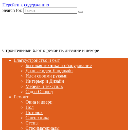
Перейти к содержанию
Search for:
Строительный блог о ремонте, дизайне и декоре
Благоустройство и быт
Бытовая техника и оборудование
Дачные идеи Ландшафт
Идеи своими руками
Интерьер и Дизайн
Мебель и текстиль
Сад и Огород
Ремонт
Окна и двери
Пол
Потолок
Сантехника
Стены
Стройматериалы