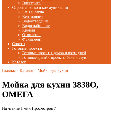
Электрика
Строительство и коммуникации
Баня и сауна
Вентиляция
Водоотведение
Водоснабжение
Кровля
Отопление
Фундамент
Советы
Готовые проекты
Готовые проекты домов и коттеджей
Готовые дизайн-проекты бань и саун
Каталог
Главная
»
Каталог
»
Мойки для кухни
Мойка для кухни 3838О,
ОМЕГА
На чтение
1 мин
Просмотров
7