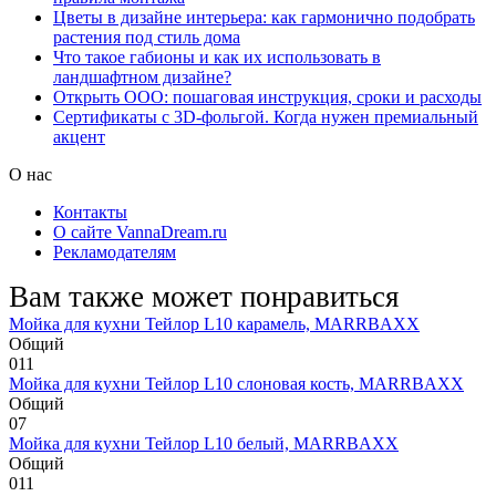
Цветы в дизайне интерьера: как гармонично подобрать
растения под стиль дома
Что такое габионы и как их использовать в
ландшафтном дизайне?
Открыть ООО: пошаговая инструкция, сроки и расходы
Сертификаты с 3D-фольгой. Когда нужен премиальный
акцент
О нас
Контакты
О сайте VannaDream.ru
Рекламодателям
Вам также может понравиться
Мойка для кухни Тейлор L10 карамель, MARRBAXX
Общий
0
11
Мойка для кухни Тейлор L10 слоновая кость, MARRBAXX
Общий
0
7
Мойка для кухни Тейлор L10 белый, MARRBAXX
Общий
0
11