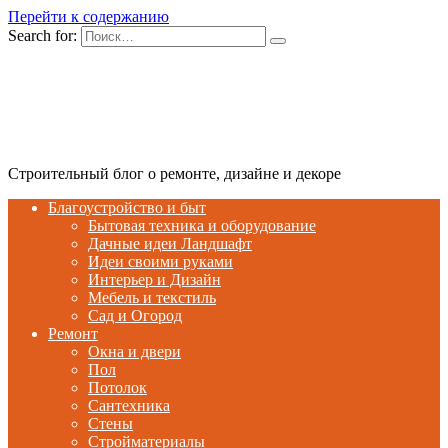
Перейти к содержанию
Search for:
Строительный блог о ремонте, дизайне и декоре
Благоустройство и быт
Бытовая техника и оборудование
Дачные идеи Ландшафт
Идеи своими руками
Интерьер и Дизайн
Мебель и текстиль
Сад и Огород
Ремонт
Окна и двери
Пол
Потолок
Сантехника
Стены
Стройматериалы